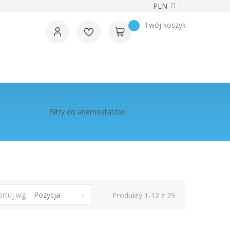
Waluta
PLN
Twój koszyk
Filtry do anemostatów
ortuj wg
Produkty
1
-
12
z
29