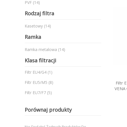
produkty
PVF
14
Rodzaj filtra
produkty
Kasetowy
14
Ramka
produkty
Ramka metalowa
14
Klasa filtracji
produkt
Filtr EU4/G4
1
produkty
Filtr EU5/M5
8
Filtr
VENA 
produkty
Filtr EU7/F7
5
Porównaj produkty
Nie Dodałeś Żadnych Produktów Do