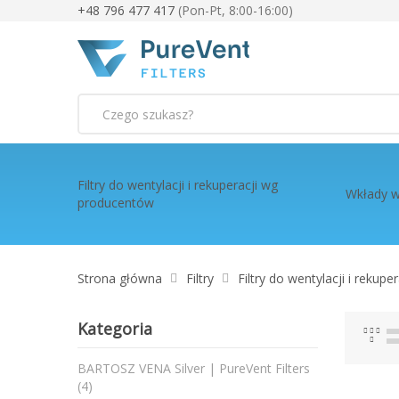
+48 796 477 417
(Pon-Pt, 8:00-16:00)
Szukaj
Filtry do wentylacji i rekuperacji wg
Wkłady w
producentów
Strona główna
Filtry
Filtry do wentylacji i rekup
Kategoria
Sia
L
BARTOSZ VENA Silver | PureVent Filters
produkty
4