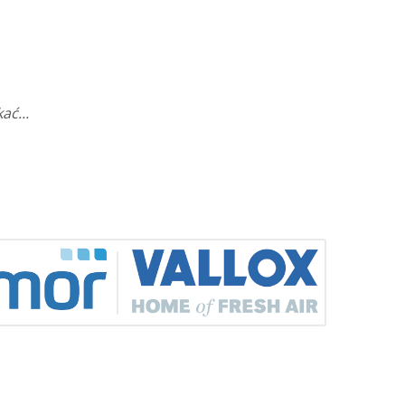
ać...