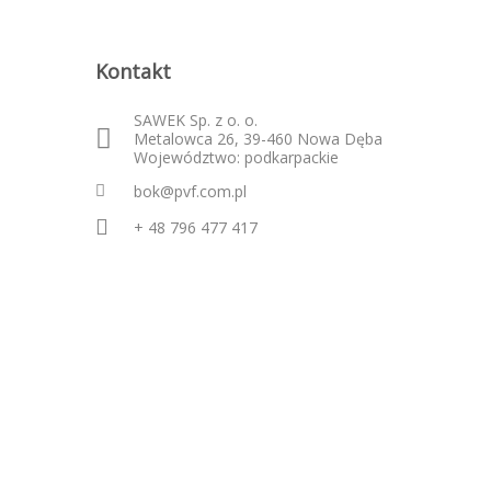
Kontakt
SAWEK Sp. z o. o.
Metalowca 26, 39-460 Nowa Dęba
Województwo: podkarpackie
bok@pvf.com.pl
+ 48 796 477 417