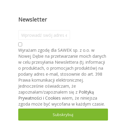
Newsletter
S
u
b
Wyrażam zgodę dla SAWEK sp. z o.o. w
s
Nowej Dębie na przetwarzanie moich danych
k
w celu przesyłania Newslettera (tj. informacji
r
o produktach, o promocjach produktów) na
y
podany adres e-mail, stosownie do art. 398
b
Prawa komunikacji elektronicznej.
u
Jednocześnie oświadczam, że
j
zapoznałam/zapoznałem się z
Polityką
n
Prywatności i Cookies
wiem, że niniejsza
a
zgoda może być wycofana w każdym czasie.
s
z
Subskrybuj
n
e
w