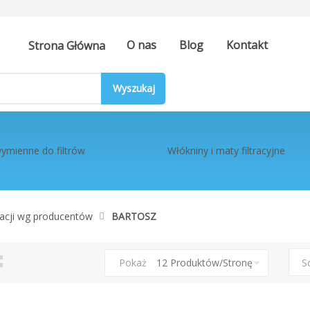
O nas
Blog
Kontakt
Strona Główna
ymienne do filtrów
Włókniny i maty filtracyjne
eracji wg producentów
BARTOSZ
tka
ista
Pokaż
S