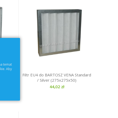
na temat
kie. Aby
345x110)
Filtr EU4 do BARTOSZ VENA Standard
/ Silver (275x275x50)
44,02 zł