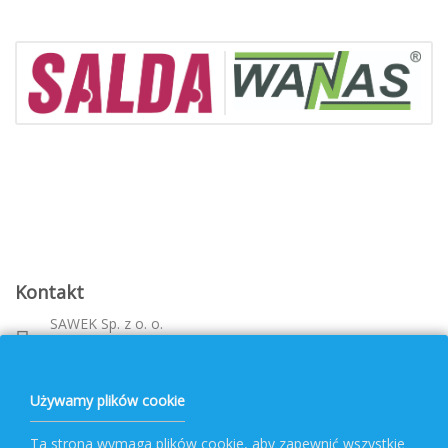
Kontakt
SAWEK Sp. z o. o.
Metalowca 26, 39-460 Nowa Dęba
Województwo: podkarpackie
bok@pvf.com.pl
Używamy plików cookie
+ 48 796 477 417
Ta strona wymaga plików cookie, aby zapewnić wszystkie