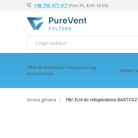
+48 796 477 417
(Pon-Pt, 8:00-16:00)
Szukaj
Filtry do wentylacji i rekuperacji wg
Wkłady w
producentów
Strona główna
Filtr EU4 do rekuperatora BARTOSZ
Przejdź
na
koniec