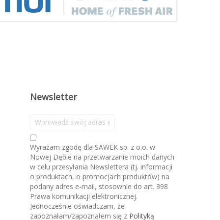
Newsletter
S
u
b
Wyrażam zgodę dla SAWEK sp. z o.o. w
s
Nowej Dębie na przetwarzanie moich danych
k
w celu przesyłania Newslettera (tj. informacji
r
o produktach, o promocjach produktów) na
y
podany adres e-mail, stosownie do art. 398
b
Prawa komunikacji elektronicznej.
u
Jednocześnie oświadczam, że
j
zapoznałam/zapoznałem się z
Polityką
n