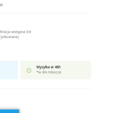
t.
filtracja wstępna G4
ocynkowanej
Wysyłka w 48h
*w dni robocze