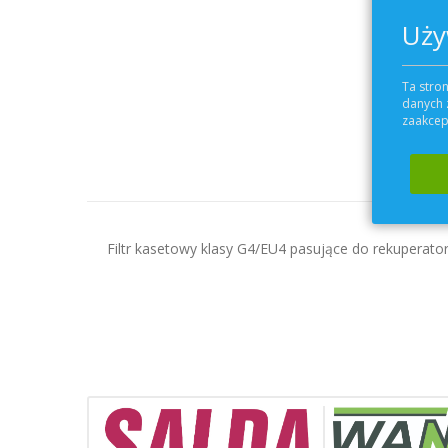
Uży
Ta stron
danych 
zaakcept
Filtr kasetowy klasy G4/EU4 pasujące do rekupera