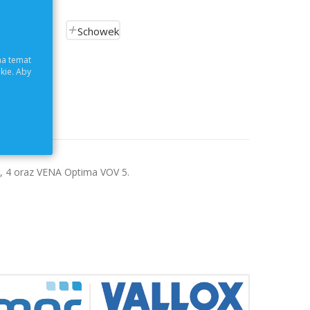
Schowek
na temat
kie. Aby
ch
, 4 oraz VENA Optima VOV 5.