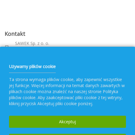
Kontakt
SAWEK Sp. z o. o.
Metalowca 26, 39-460 Nowa Dęba
Województwo: podkarpackie
bok@pvf.com.pl
Używamy plików cookie
+ 48 796 477 417
Ta strona wymaga plików cookie, aby zapewnić wszystkie
jej funkcje. Więcej informacji na temat danych zawartych w
Obsługa PVF
plikach cookie można znaleźć na naszej stronie Polityka
plików cookie. Aby zaakceptować pliki cookie z tej witryny,
kliknij przycisk Akceptuj pliki cookie poniżej.
Popularne kategorie
Akceptuj
Newsletter