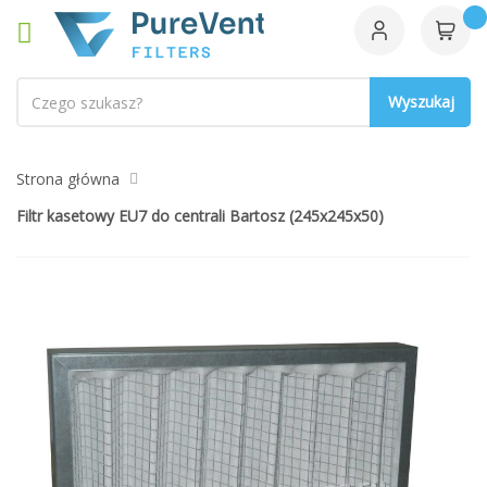
Szukaj
Strona główna
Filtr kasetowy EU7 do centrali Bartosz (245x245x50)
Przejdź
na
koniec
galerii