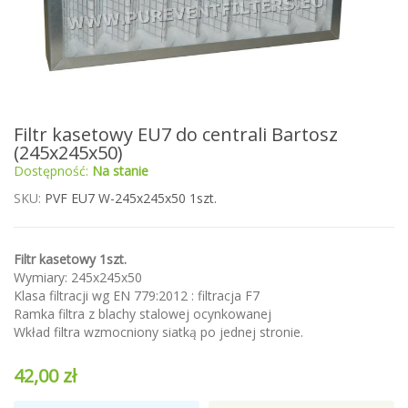
Przejdź
Filtr kasetowy EU7 do centrali Bartosz
na
(245x245x50)
początek
Dostępność:
Na stanie
galerii
SKU
PVF EU7 W-245x245x50 1szt.
Filtr kasetowy 1szt.
Wymiary: 245x245x50
Klasa filtracji wg EN 779:2012 : filtracja F7
Ramka filtra z blachy stalowej ocynkowanej
Wkład filtra wzmocniony siatką po jednej stronie.
42,00 zł