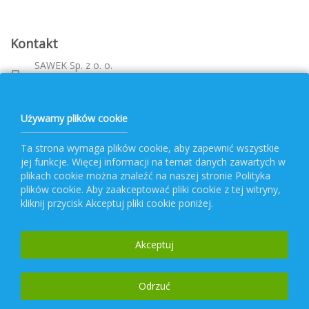
Kontakt
SAWEK Sp. z o. o.
Metalowca 26, 39-460 Nowa Dęba
Województwo: podkarpackie
bok@pvf.com.pl
Używamy plików cookie
+ 48 796 477 417
Ta strona wymaga plików cookie, aby zapewnić wszystkie
jej funkcje. Więcej informacji na temat danych zawartych w
Obsługa PVF
plikach cookie można znaleźć na naszej stronie Polityka
plików cookie. Aby zaakceptować pliki cookie z tej witryny,
kliknij przycisk Akceptuj pliki cookie poniżej.
Popularne kategorie
Akceptuj
Newsletter
Odrzuć