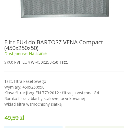
Przejdź
Filtr EU4 do BARTOSZ VENA Compact
na
(450x250x50)
początek
Dostępność:
Na stanie
galerii
SKU
PVF EU4 W-450x250x50 1szt.
1szt. filtra kasetowego
Wymiary: 450x250x50
Klasa filtracji wg EN 779:2012 : filtracja wstępna G4
Ramka filtra z blachy stalowej ocynkowanej
Wkład filtra wzmocniony siatką
49,59 zł