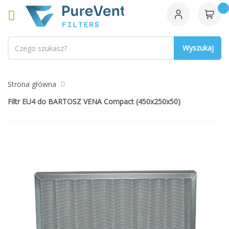
Szukaj
Strona główna
Filtr EU4 do BARTOSZ VENA Compact (450x250x50)
Przejdź
na
koniec
galerii