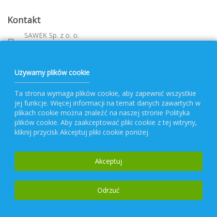
Kontakt
SAWEK Sp. z o. o.
Metalowca 26, 39-460 Nowa Dęba
Województwo: podkarpackie
bok@pvf.com.pl
Używamy plików cookie
+ 48 796 477 417
Ta strona wymaga plików cookie, aby zapewnić wszystkie
jej funkcje. Więcej informacji na temat danych zawartych w
Obsługa PVF
plikach cookie można znaleźć na naszej stronie Polityka
plików cookie. Aby zaakceptować pliki cookie z tej witryny,
kliknij przycisk Akceptuj pliki cookie poniżej.
Popularne kategorie
Akceptuj
Newsletter
Odrzuć