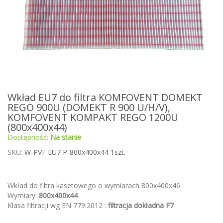
Przejdź
Wkład EU7 do filtra KOMFOVENT DOMEKT
na
REGO 900U (DOMEKT R 900 U/H/V),
początek
KOMFOVENT KOMPAKT REGO 1200U
galerii
(800x400x44)
Dostępność:
Na stanie
SKU
W-PVF EU7 P-800x400x44 1szt.
Wkład do filtra kasetowego o wymiarach 800x400x46
Wymiary:
800x400x44
Klasa filtracji wg EN 779:2012 :
filtracja dokładna F7