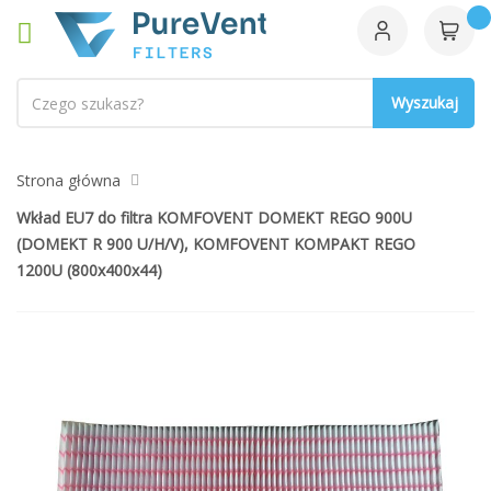
Szukaj
Strona główna
Wkład EU7 do filtra KOMFOVENT DOMEKT REGO 900U
(DOMEKT R 900 U/H/V), KOMFOVENT KOMPAKT REGO
1200U (800x400x44)
Przejdź
na
koniec
galerii