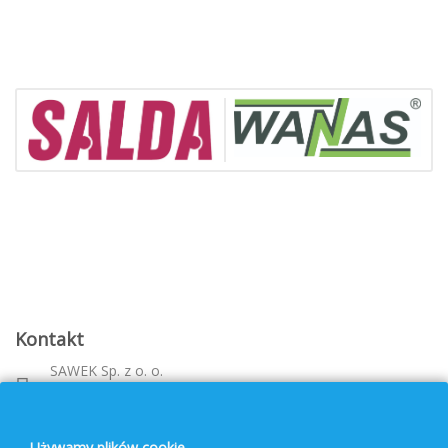
Kontakt
SAWEK Sp. z o. o.
Metalowca 26, 39-460 Nowa Dęba
Województwo: podkarpackie
bok@pvf.com.pl
Używamy plików cookie