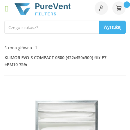
Szukaj
Strona główna
KLIMOR EVO-S COMPACT 0300 (422x450x500) filtr F7
ePM10 75%
Przejdź
na
koniec
galerii