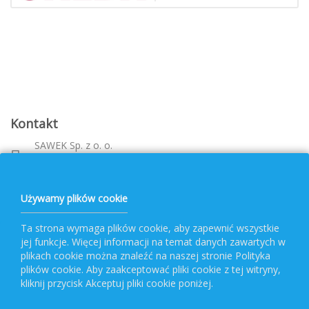
Kontakt
SAWEK Sp. z o. o.
Metalowca 26, 39-460 Nowa Dęba
Województwo: podkarpackie
bok@pvf.com.pl
Używamy plików cookie
+ 48 796 477 417
Ta strona wymaga plików cookie, aby zapewnić wszystkie
jej funkcje. Więcej informacji na temat danych zawartych w
Obsługa PVF
plikach cookie można znaleźć na naszej stronie Polityka
plików cookie. Aby zaakceptować pliki cookie z tej witryny,
kliknij przycisk Akceptuj pliki cookie poniżej.
Popularne kategorie