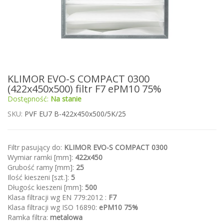
Przejdź
KLIMOR EVO-S COMPACT 0300
na
(422x450x500) filtr F7 ePM10 75%
początek
Dostępność:
Na stanie
galerii
SKU
PVF EU7 B-422x450x500/5K/25
Filtr pasujący do:
KLIMOR EVO-S COMPACT 0300
Wymiar ramki [mm]:
422x450
Grubość ramy [mm]:
25
Ilość kieszeni [szt.]:
5
Długośc kieszeni [mm]:
500
Klasa filtracji wg EN 779:2012 :
F7
Klasa filtracji wg ISO 16890:
ePM10 75%
Ramka filtra:
metalowa