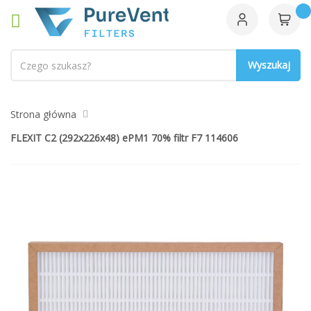
Szukaj
Strona główna
FLEXIT C2 (292x226x48) ePM1 70% filtr F7 114606
Przejdź
na
koniec
galerii