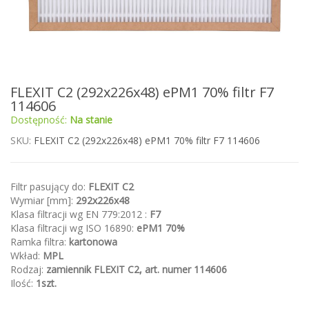
Przejdź
FLEXIT C2 (292x226x48) ePM1 70% filtr F7
na
114606
początek
Dostępność:
Na stanie
galerii
SKU
FLEXIT C2 (292x226x48) ePM1 70% filtr F7 114606
Filtr pasujący do:
FLEXIT C2
Wymiar [mm]:
292x226x48
Klasa filtracji wg EN 779:2012 :
F7
Klasa filtracji wg ISO 16890:
ePM1 70%
Ramka filtra:
kartonowa
Wkład:
MPL
Rodzaj:
zamiennik FLEXIT C2, art. numer 114606
Ilość:
1szt.