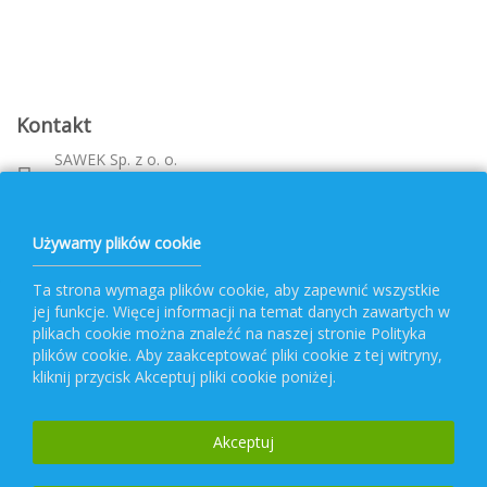
Kontakt
SAWEK Sp. z o. o.
Metalowca 26, 39-460 Nowa Dęba
Województwo: podkarpackie
bok@pvf.com.pl
Używamy plików cookie
+ 48 796 477 417
Ta strona wymaga plików cookie, aby zapewnić wszystkie
jej funkcje. Więcej informacji na temat danych zawartych w
Obsługa PVF
plikach cookie można znaleźć na naszej stronie Polityka
plików cookie. Aby zaakceptować pliki cookie z tej witryny,
kliknij przycisk Akceptuj pliki cookie poniżej.
Popularne kategorie
Akceptuj
Newsletter