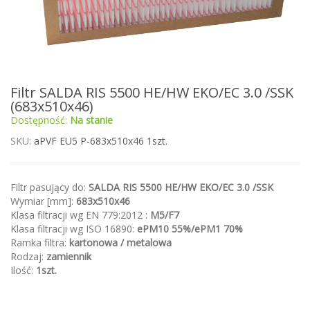
Przejdź
Filtr SALDA RIS 5500 HE/HW EKO/EC 3.0 /SSK
na
(683x510x46)
początek
Dostępność:
Na stanie
galerii
SKU
aPVF EU5 P-683x510x46 1szt.
Filtr pasujący do:
SALDA RIS 5500 HE/HW EKO/EC 3.0 /SSK
Wymiar [mm]:
683x510x46
Klasa filtracji wg EN 779:2012 :
M5/F7
Klasa filtracji wg ISO 16890:
ePM10 55%/ePM1 70%
Ramka filtra:
kartonowa / metalowa
Rodzaj:
zamiennik
Ilość:
1szt.