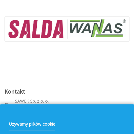
Kontakt
SAWEK Sp. z o. o.
Metalowca 26, 39-460 Nowa Dęba
Województwo: podkarpackie
bok@pvf.com.pl
Używamy plików cookie
+ 48 796 477 417