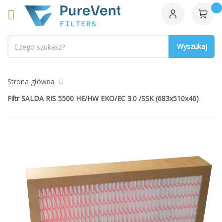
Szukaj
Strona główna
Filtr SALDA RIS 5500 HE/HW EKO/EC 3.0 /SSK (683x510x46)
Przejdź
na
koniec
galerii