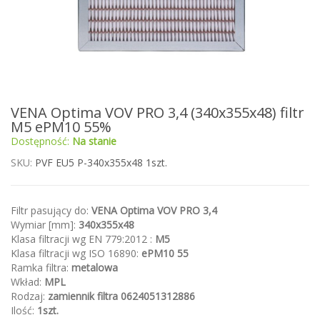
Przejdź
VENA Optima VOV PRO 3,4 (340x355x48) filtr
na
M5 ePM10 55%
początek
Dostępność:
Na stanie
galerii
SKU
PVF EU5 P-340x355x48 1szt.
Filtr pasujący do:
VENA Optima VOV PRO 3,4
Wymiar [mm]:
340x355x48
Klasa filtracji wg EN 779:2012 :
M5
Klasa filtracji wg ISO 16890:
ePM10 55
Ramka filtra:
metalowa
Wkład:
MPL
Rodzaj:
zamiennik
filtra 0624051312886
Ilość:
1szt.