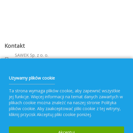
Kontakt
SAWEK Sp. z o. o.
Metalowca 26, 39-460 Nowa Dęba
Województwo: podkarpackie
bok@pvf.com.pl
Używamy plików cookie
+ 48 796 477 417
Ta strona wymaga plików cookie, aby zapewnić wszystkie
jej funkcje. Więcej informacji na temat danych zawartych w
Obsługa PVF
plikach cookie można znaleźć na naszej stronie Polityka
plików cookie. Aby zaakceptować pliki cookie z tej witryny,
kliknij przycisk Akceptuj pliki cookie poniżej.
Popularne kategorie
Akceptuj