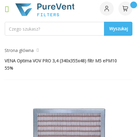
Szukaj
Strona główna
VENA Optima VOV PRO 3,4 (340x355x48) filtr M5 ePM10
55%
Przejdź
na
koniec
galerii