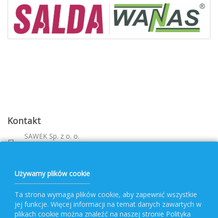
Kontakt
SAWEK Sp. z o. o.
Metalowca 26, 39-460 Nowa Dęba
Województwo: podkarpackie
bok@pvf.com.pl
Używamy plików cookie
+ 48 796 477 417
Ta strona wymaga plików cookie, aby zapewnić wszystkie
jej funkcje. Więcej informacji na temat danych zawartych w
Obsługa PVF
plikach cookie można znaleźć na naszej stronie Polityka