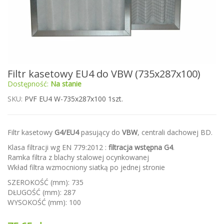
Przejdź
Filtr kasetowy EU4 do VBW (735x287x100)
na
Dostępność:
Na stanie
początek
galerii
SKU
PVF EU4 W-735x287x100 1szt.
Filtr kasetowy
G4/EU4
pasujący do
VBW
, centrali dachowej BD.
Klasa filtracji wg EN 779:2012 :
filtracja wstępna G4
.
Ramka filtra z blachy stalowej ocynkowanej
Wkład filtra wzmocniony siatką po jednej stronie
SZEROKOŚĆ (mm): 735
DŁUGOŚĆ (mm): 287
WYSOKOŚĆ (mm): 100