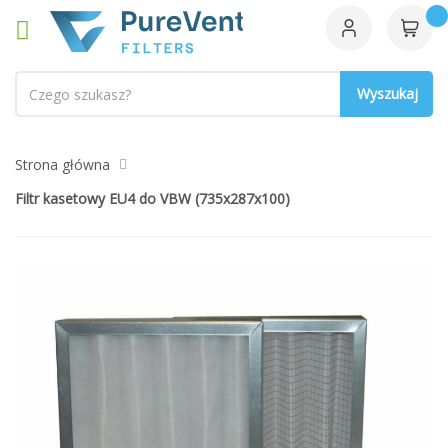
Szukaj
Strona główna
Filtr kasetowy EU4 do VBW (735x287x100)
Przejdź
na
koniec
galerii