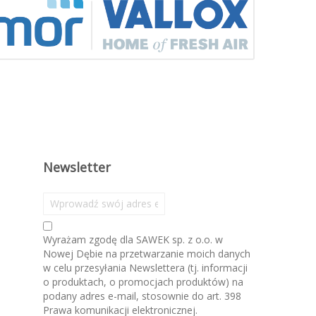
Newsletter
S
u
b
Wyrażam zgodę dla SAWEK sp. z o.o. w
s
Nowej Dębie na przetwarzanie moich danych
k
w celu przesyłania Newslettera (tj. informacji
r
o produktach, o promocjach produktów) na
y
podany adres e-mail, stosownie do art. 398
b
Prawa komunikacji elektronicznej.
u