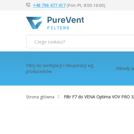
+48 796 477 417
(Pon-Pt, 8:00-16:00)
Szukaj
Filtry do wentylacji i rekuperacji wg
Wkłady w
producentów
Strona główna
Filtr F7 do VENA Optima VOV PRO 
Przejdź
na
koniec