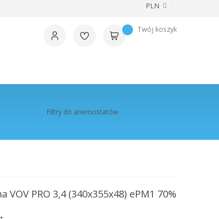
Waluta
PLN
Twój koszyk
Filtry do anemostatów
ima VOV PRO 3,4 (340x355x48) ePM1 70%
t.