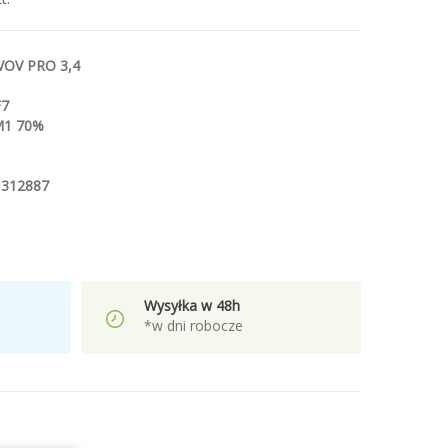
VOV PRO 3,4
F7
M1 70%
51312887
Wysyłka w 48h
*w dni robocze