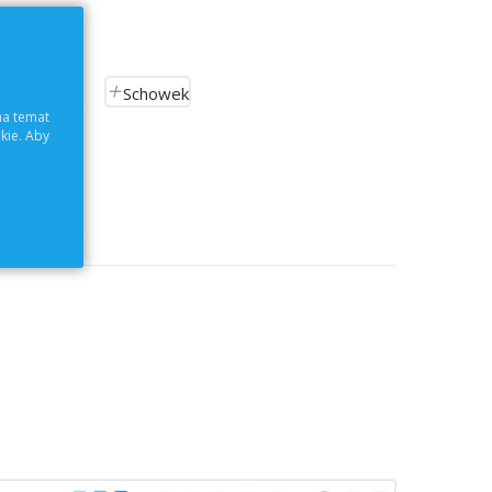
Schowek
na temat
kie. Aby
ch