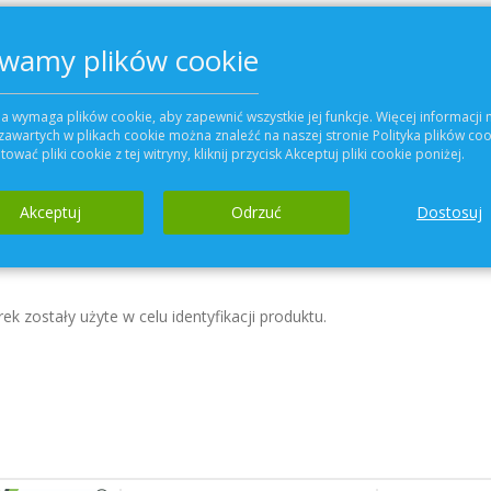
wamy plików cookie
Dodaj do koszyka
a wymaga plików cookie, aby zapewnić wszystkie jej funkcje. Więcej informacji 
zawartych w plikach cookie można znaleźć na naszej stronie Polityka plików coo
ować pliki cookie z tej witryny, kliknij przycisk Akceptuj pliki cookie poniżej.
Dodaj do Ulubiony
Akceptuj
Odrzuć
Dostosuj
Szczegóły
Więcej informacji
ek zostały użyte w celu identyfikacji produktu.