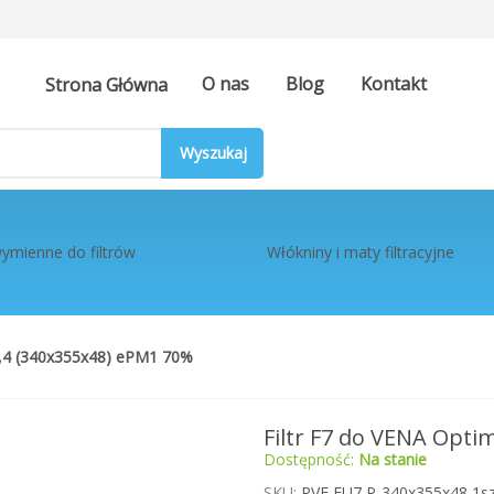
O nas
Blog
Kontakt
Strona Główna
ymienne do filtrów
Włókniny i maty filtracyjne
3,4 (340x355x48) ePM1 70%
Filtr F7 do VENA Opt
Dostępność:
Na stanie
SKU
PVF EU7 P-340x355x48 1sz