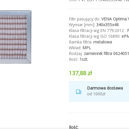
Filtr pasujący do:
VENA Optima 
Wymiar [mm]:
340x355x48
Klasa filtracji wg EN 779:2012 :
Klasa filtracji wg ISO 16890:
eP
Ramka filtra:
metalowa
Wkład:
MPL
Rodzaj:
zamiennik
filtra 06240
Ilość:
1szt.
137,88 zł
Darmowa dostawa
od 1000zł
Ilość