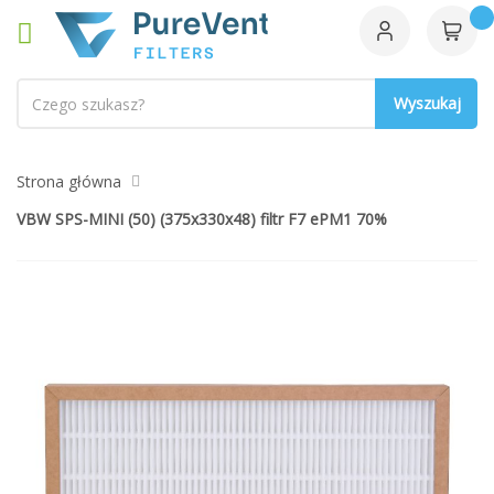
Szukaj
Strona główna
VBW SPS-MINI (50) (375x330x48) filtr F7 ePM1 70%
Przejdź
na
koniec
galerii