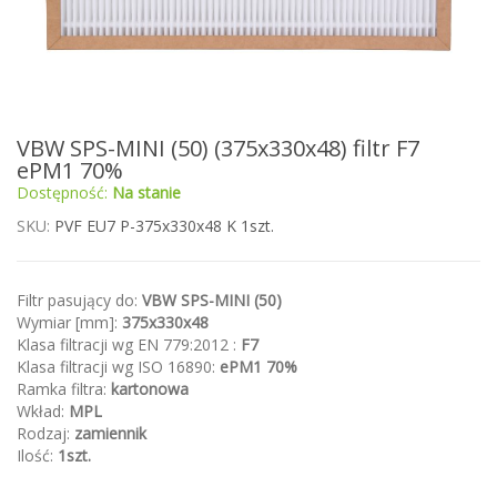
Przejdź
VBW SPS-MINI (50) (375x330x48) filtr F7
na
ePM1 70%
początek
Dostępność:
Na stanie
galerii
SKU
PVF EU7 P-375x330x48 K 1szt.
Filtr pasujący do:
VBW SPS-MINI (50)
Wymiar [mm]:
375x330x48
Klasa filtracji wg EN 779:2012 :
F7
Klasa filtracji wg ISO 16890:
ePM1 70%
Ramka filtra:
kartonowa
Wkład:
MPL
Rodzaj:
zamiennik
Ilość:
1szt.