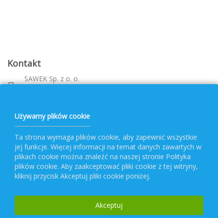
Kontakt
SAWEK Sp. z o. o.
Metalowca 26, 39-460 Nowa Dęba
Województwo: podkarpackie
bok@pvf.com.pl
Używamy plików cookie
+ 48 796 477 417
Ta strona wymaga plików cookie, aby zapewnić wszystkie
jej funkcje. Więcej informacji na temat danych zawartych w
Obsługa PVF
plikach cookie można znaleźć na naszej stronie Polityka
plików cookie. Aby zaakceptować pliki cookie z tej witryny,
kliknij przycisk Akceptuj pliki cookie poniżej.
Popularne kategorie
Akceptuj
Newsletter