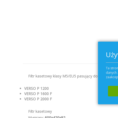
Uży
Ta stron
danych 
Filtr kasetowy klasy M5/EU5 pasujący do centrali we
zaakcept
VERSO
P 1200
VERSO P 1600 F
VERSO P 2000 F
Filtr kasetowy
Wymiary:
600x420x92