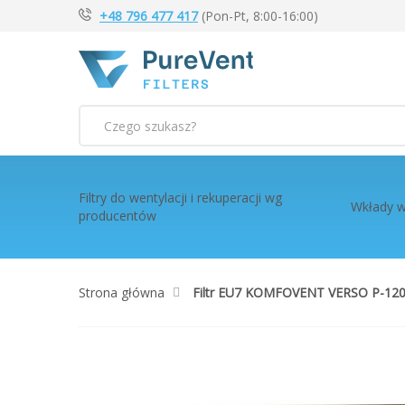
+48 796 477 417
(Pon-Pt, 8:00-16:00)
Szukaj
Filtry do wentylacji i rekuperacji wg
Wkłady w
producentów
Strona główna
Filtr EU7 KOMFOVENT VERSO P-120
Przejdź
na
koniec