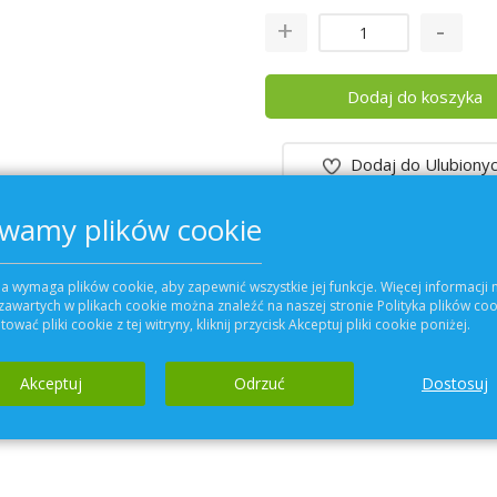
Dodaj do koszyka
Dodaj do Ulubiony
wamy plików cookie
Szczegóły
a wymaga plików cookie, aby zapewnić wszystkie jej funkcje. Więcej informacji 
zawartych w plikach cookie można znaleźć na naszej stronie Polityka plików coo
ntylacyjnej
KOMFOVENT:
ować pliki cookie z tej witryny, kliknij przycisk Akceptuj pliki cookie poniżej.
Akceptuj
Odrzuć
Dostosuj