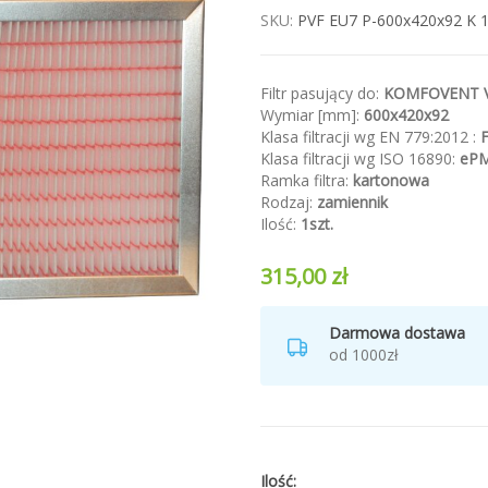
SKU
PVF EU7 P-600x420x92 K 1
Filtr pasujący do:
KOMFOVENT V
Wymiar [mm]:
600x420x92
Klasa filtracji wg EN 779:2012 :
Klasa filtracji wg ISO 16890:
eP
Ramka filtra:
kartonowa
Rodzaj:
zamiennik
Ilość:
1szt.
315,00 zł
Darmowa dostawa
od 1000zł
Ilość