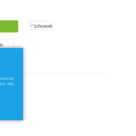
Schowek
ch
na temat
kie. Aby