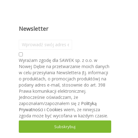
Newsletter
S
u
b
Wyrażam zgodę dla SAWEK sp. z o.o. w
s
Nowej Dębie na przetwarzanie moich danych
k
w celu przesyłania Newslettera (tj. informacji
r
o produktach, o promocjach produktów) na
y
podany adres e-mail, stosownie do art. 398
b
Prawa komunikacji elektronicznej.
u
Jednocześnie oświadczam, że
j
zapoznałam/zapoznałem się z
Polityką
n
Prywatności i Cookies
wiem, że niniejsza
a
zgoda może być wycofana w każdym czasie.
s
z
Subskrybuj
n
e