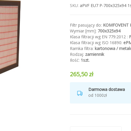
SKU
aPVF EU7 P-700x325x94 1s
Filtr pasujący do:
KOMFOVENT K
Wymiar [mm]:
700x325x94
Klasa filtracji wg EN 779:2012 :
Klasa filtracji wg ISO 16890:
eP
Ramka filtra:
kartonowa / meta
Rodzaj:
zamiennik
Ilość:
1szt.
265,50 zł
Darmowa dostawa
od 1000zł