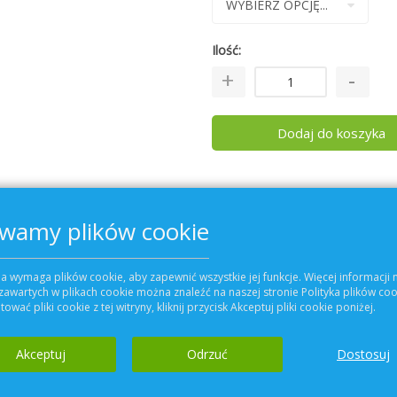
Ilość
Dodaj do koszyka
Szczegóły
Więcej informacji
wamy plików cookie
tylacyjnych
KOMFOVENT
KOMPAKT REGO 120
0 H oraz 900 H
a wymaga plików cookie, aby zapewnić wszystkie jej funkcje. Więcej informacji 
zawartych w plikach cookie można znaleźć na naszej stronie Polityka plików coo
ować pliki cookie z tej witryny, kliknij przycisk Akceptuj pliki cookie poniżej.
Akceptuj
Odrzuć
Dostosuj