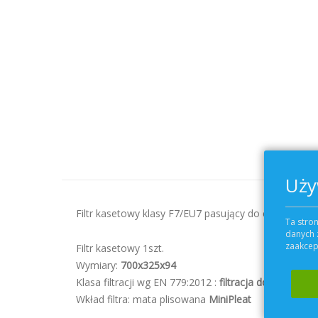
Uży
Filtr kasetowy klasy F7/EU7 pasujący do central wen
Ta stron
danych 
zaakcept
Filtr kasetowy 1szt.
Wymiary:
700x325x94
Klasa filtracji wg EN 779:2012 :
filtracja dokładna F7
Wkład filtra: mata plisowana
MiniPleat