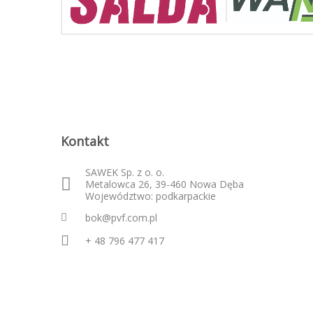
Kontakt
SAWEK Sp. z o. o.
Metalowca 26, 39-460 Nowa Dęba
Województwo: podkarpackie
bok@pvf.com.pl
+ 48 796 477 417