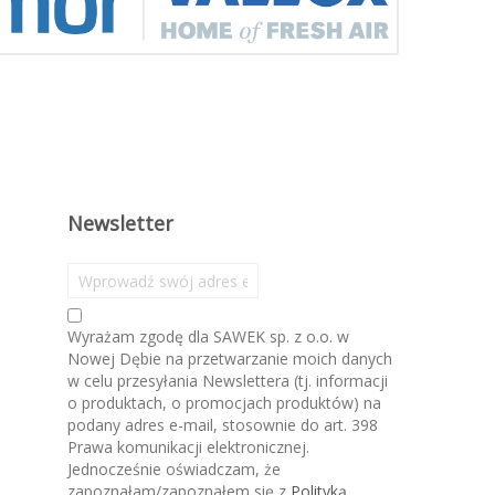
Newsletter
S
u
b
Wyrażam zgodę dla SAWEK sp. z o.o. w
s
Nowej Dębie na przetwarzanie moich danych
k
w celu przesyłania Newslettera (tj. informacji
r
o produktach, o promocjach produktów) na
y
podany adres e-mail, stosownie do art. 398
b
Prawa komunikacji elektronicznej.
u
Jednocześnie oświadczam, że
j
zapoznałam/zapoznałem się z
Polityką
n