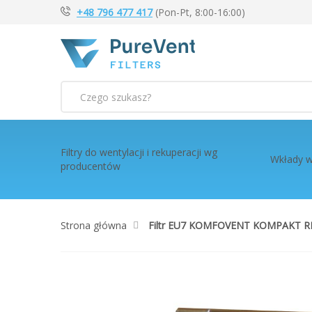
+48 796 477 417
(Pon-Pt, 8:00-16:00)
Szukaj
Filtry do wentylacji i rekuperacji wg
Wkłady w
producentów
Strona główna
Filtr EU7 KOMFOVENT KOMPAKT RE
Przejdź
na
koniec