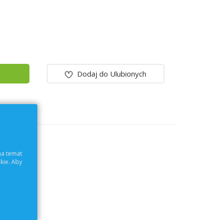
Dodaj do Ulubionych
na temat
kie. Aby