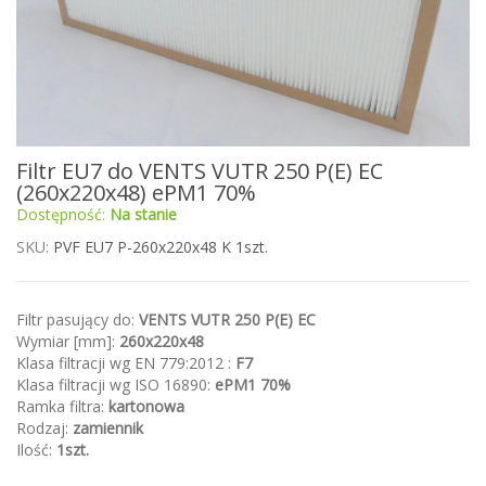
Przejdź
Filtr EU7 do VENTS VUTR 250 P(E) EC
na
(260x220x48) ePM1 70%
początek
Dostępność:
Na stanie
galerii
SKU
PVF EU7 P-260x220x48 K 1szt.
Filtr pasujący do:
VENTS VUTR 250 P(E) EC
Wymiar [mm]:
260x220x48
Klasa filtracji wg EN 779:2012 :
F7
Klasa filtracji wg ISO 16890:
ePM1 70%
Ramka filtra:
kartonowa
Rodzaj:
zamiennik
Ilość:
1szt.