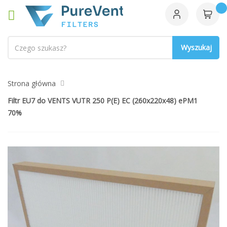
Szukaj
Strona główna
Filtr EU7 do VENTS VUTR 250 P(E) EC (260x220x48) ePM1
70%
Przejdź
na
koniec
galerii