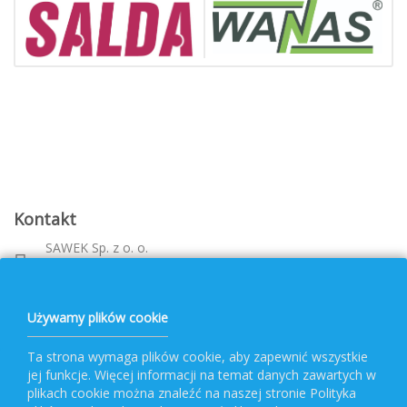
Kontakt
SAWEK Sp. z o. o.
Metalowca 26, 39-460 Nowa Dęba
Województwo: podkarpackie
bok@pvf.com.pl
Używamy plików cookie
+ 48 796 477 417
Ta strona wymaga plików cookie, aby zapewnić wszystkie
jej funkcje. Więcej informacji na temat danych zawartych w
Obsługa PVF
plikach cookie można znaleźć na naszej stronie Polityka