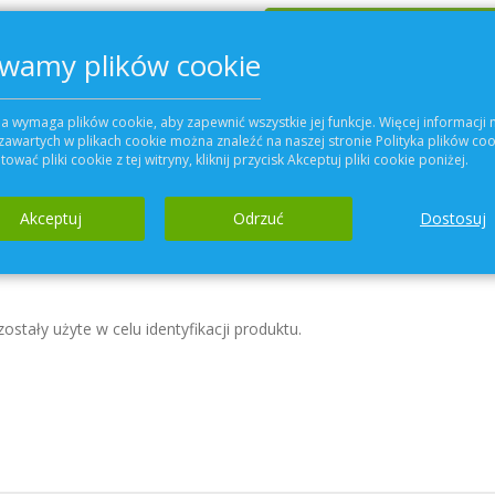
Dodaj do koszyka
wamy plików cookie
Dodaj do Ulubiony
a wymaga plików cookie, aby zapewnić wszystkie jej funkcje. Więcej informacji 
zawartych w plikach cookie można znaleźć na naszej stronie Polityka plików coo
ować pliki cookie z tej witryny, kliknij przycisk Akceptuj pliki cookie poniżej.
Szczegóły
Akceptuj
Odrzuć
Dostosuj
entylacyjnych
VENTS
stały użyte w celu identyfikacji produktu.