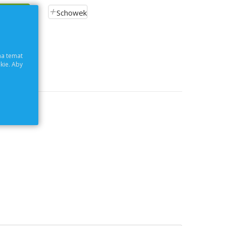
Schowek
ch
na temat
kie. Aby