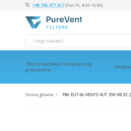
+48 796 477 417
(Pon-Pt, 8:00-16:00)
Szukaj
Filtry do wentylacji i rekuperacji wg
Wkłady w
producentów
Strona główna
Filtr EU7 do VENTS VUT 350 VB EC 
Przejdź
na
koniec