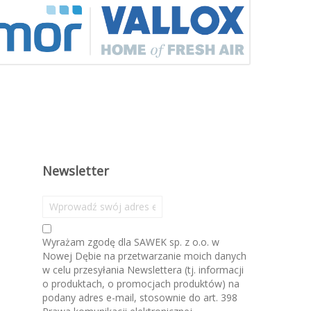
Newsletter
S
u
b
Wyrażam zgodę dla SAWEK sp. z o.o. w
s
Nowej Dębie na przetwarzanie moich danych
k
w celu przesyłania Newslettera (tj. informacji
r
o produktach, o promocjach produktów) na
y
podany adres e-mail, stosownie do art. 398
b