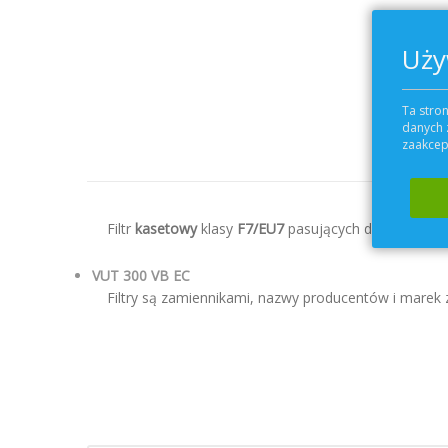
Uży
Przejdź
na
początek
Ta stron
danych 
galerii
zaakcept
Filtr
kasetowy
klasy
F7
/EU7
pasujących do central w
VUT 300 VB EC
Filtry są zamiennikami, nazwy producentów i marek zo