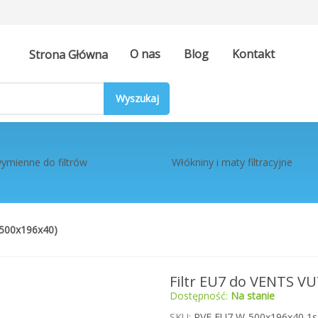
O nas
Blog
Kontakt
Strona Główna
ymienne do filtrów
Włókniny i maty filtracyjne
(500x196x40)
Filtr EU7 do VENTS VU
Dostępność:
Na stanie
SKU
PVF EU7 W-500x196x40 1sz