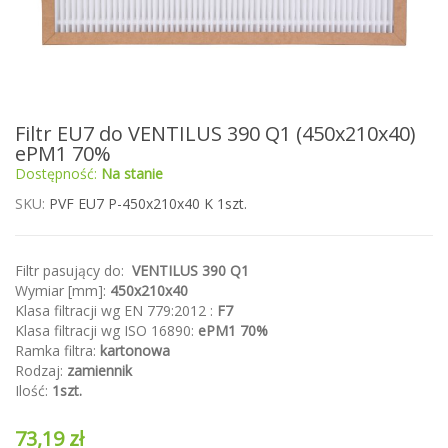
Przejdź
Filtr EU7 do VENTILUS 390 Q1 (450x210x40)
na
ePM1 70%
początek
Dostępność:
Na stanie
galerii
SKU
PVF EU7 P-450x210x40 K 1szt.
Filtr pasujący do:
VENTILUS 390 Q1
Wymiar [mm]:
450x210x40
Klasa filtracji wg EN 779:2012 :
F7
Klasa filtracji wg ISO 16890:
ePM1 70%
Ramka filtra:
kartonowa
Rodzaj:
zamiennik
Ilość:
1szt.
73,19 zł