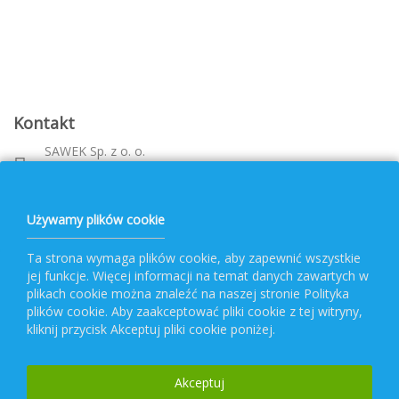
Kontakt
SAWEK Sp. z o. o.
Metalowca 26, 39-460 Nowa Dęba
Województwo: podkarpackie
bok@pvf.com.pl
Używamy plików cookie
+ 48 796 477 417
Ta strona wymaga plików cookie, aby zapewnić wszystkie
jej funkcje. Więcej informacji na temat danych zawartych w
Obsługa PVF
plikach cookie można znaleźć na naszej stronie Polityka
plików cookie. Aby zaakceptować pliki cookie z tej witryny,
kliknij przycisk Akceptuj pliki cookie poniżej.
Popularne kategorie
Akceptuj
Newsletter