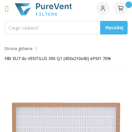
Szukaj
Strona główna
Filtr EU7 do VENTILUS 390 Q1 (450x210x40) ePM1 70%
Przejdź
na
koniec
galerii