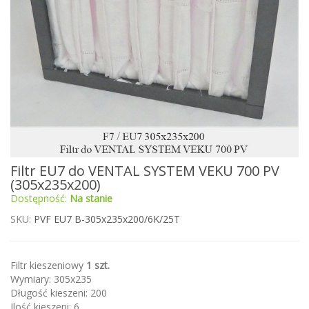
Przejdź
Filtr EU7 do VENTAL SYSTEM VEKU 700 PV
na
(305x235x200)
początek
Dostępność:
Na stanie
galerii
SKU
PVF EU7 B-305x235x200/6K/25T
Filtr kieszeniowy
1 szt.
Wymiary: 305x235
Długość kieszeni: 200
Ilość kieszeni: 6