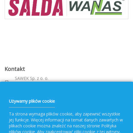
Kontakt
SAWEK Sp. z o. o.
Metalowca 26, 39-460 Nowa Dęba
Województwo: podkarpackie
bok@pvf.com.pl
Używamy plików cookie
+ 48 796 477 417
Ta strona wymaga plików cookie, aby zapewnić wszystkie
jej funkcje. Więcej informacji na temat danych zawartych w
Obsługa PVF
plikach cookie można znaleźć na naszej stronie Polityka
plików cookie. Aby zaakceptować pliki cookie z tej witryny,