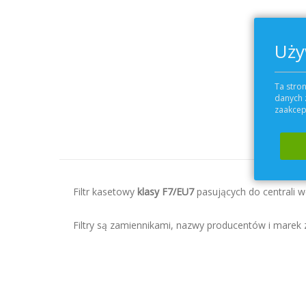
Uży
Przejdź
na
początek
Ta stron
galerii
danych 
zaakcept
Filtr kasetowy
klasy F7/EU7
pasujących do centrali w
Filtry są zamiennikami, nazwy producentów i marek zo