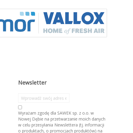
Newsletter
S
u
b
Wyrażam zgodę dla SAWEK sp. z o.o. w
s
Nowej Dębie na przetwarzanie moich danych
k
w celu przesyłania Newslettera (tj. informacji
r
o produktach, o promocjach produktów) na
y