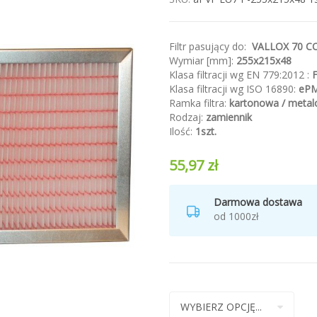
Filtr pasujący do:
VALLOX 70 
Wymiar [mm]:
255x215x48
Klasa filtracji wg EN 779:2012 :
Klasa filtracji wg ISO 16890:
eP
Ramka filtra:
kartonowa / meta
Rodzaj:
zamiennik
Ilość:
1szt.
55,97 zł
Darmowa dostawa
od 1000zł