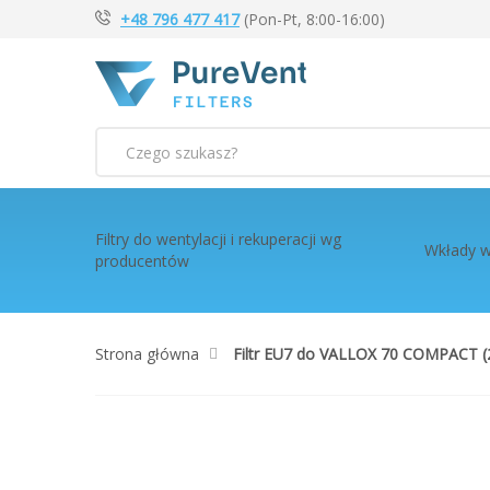
+48 796 477 417
(Pon-Pt, 8:00-16:00)
Szukaj
Filtry do wentylacji i rekuperacji wg
Wkłady w
producentów
Strona główna
Filtr EU7 do VALLOX 70 COMPACT (
Przejdź
na
koniec