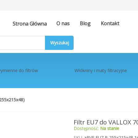
O nas
Blog
Kontakt
Strona Główna
ymienne do filtrów
Włókniny i maty filtracyjne
255x215x48)
Filtr EU7 do VALLOX 
Dostępność:
Na stanie
SKU
aPVF EU7 P-255x215x48 1s