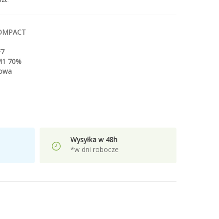
COMPACT
F7
M1 70%
lowa
Wysyłka w 48h
*w dni robocze