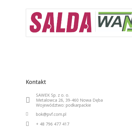
Kontakt
SAWEK Sp. z o. o.
Metalowca 26, 39-460 Nowa Dęba
Województwo: podkarpackie
bok@pvf.com.pl
+ 48 796 477 417