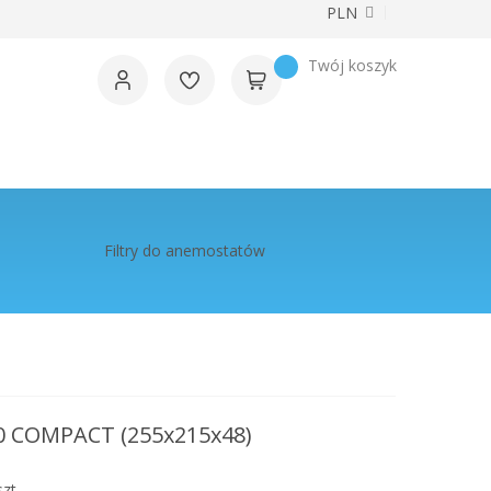
Waluta
PLN
Twój koszyk
Filtry do anemostatów
70 COMPACT (255x215x48)
zt.