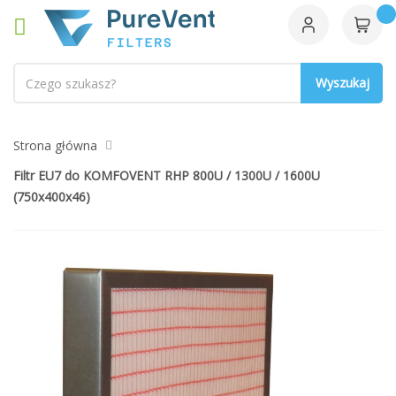
Szukaj
Strona główna
Filtr EU7 do KOMFOVENT RHP 800U / 1300U / 1600U
(750x400x46)
Przejdź
na
koniec
galerii