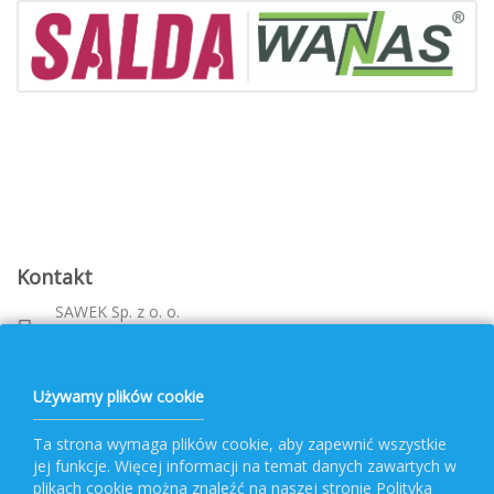
Kontakt
SAWEK Sp. z o. o.
Metalowca 26, 39-460 Nowa Dęba
Województwo: podkarpackie
bok@pvf.com.pl
Używamy plików cookie
+ 48 796 477 417
Ta strona wymaga plików cookie, aby zapewnić wszystkie
jej funkcje. Więcej informacji na temat danych zawartych w
Obsługa PVF
plikach cookie można znaleźć na naszej stronie Polityka