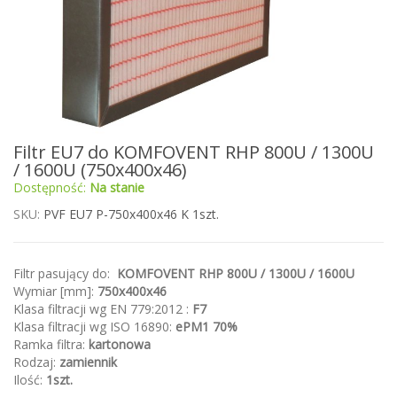
Przejdź
Filtr EU7 do KOMFOVENT RHP 800U / 1300U
na
/ 1600U (750x400x46)
początek
Dostępność:
Na stanie
galerii
SKU
PVF EU7 P-750x400x46 K 1szt.
Filtr pasujący do:
KOMFOVENT RHP 800U / 1300U / 1600U
Wymiar [mm]:
750x400x46
Klasa filtracji wg EN 779:2012 :
F7
Klasa filtracji wg ISO 16890:
ePM1 70%
Ramka filtra:
kartonowa
Rodzaj:
zamiennik
Ilość:
1szt.