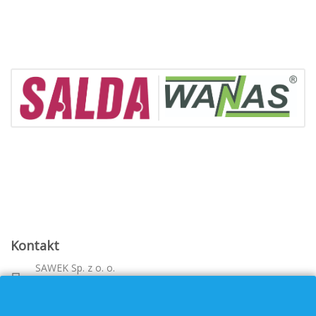
Kontakt
SAWEK Sp. z o. o.
Metalowca 26, 39-460 Nowa Dęba
Województwo: podkarpackie
bok@pvf.com.pl