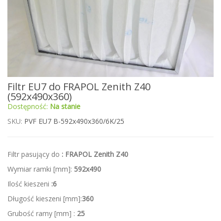
Przejdź
Filtr EU7 do FRAPOL Zenith Z40
na
(592x490x360)
początek
Dostępność:
Na stanie
galerii
SKU
PVF EU7 B-592x490x360/6K/25
Filtr pasujący do
: FRAPOL Zenith Z40
Wymiar ramki [mm]:
592x490
Ilość kieszeni
:6
Długość kieszeni [mm]:
360
Grubość ramy [mm] :
25