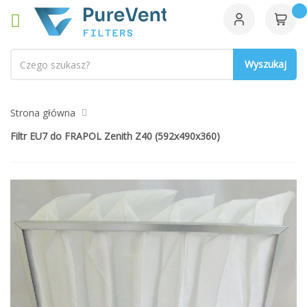
Szukaj
Strona główna
Filtr EU7 do FRAPOL Zenith Z40 (592x490x360)
Przejdź
na
koniec
galerii