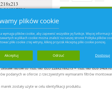
Dodaj do koszyka
wamy plików cookie
Dodaj do Ulubiony
a wymaga plików cookie, aby zapewnić wszystkie jej funkcje. Więcej informacji 
zawartych w plikach cookie można znaleźć na naszej stronie Polityka plików coo
ować pliki cookie z tej witryny, kliknij przycisk Akceptuj pliki cookie poniżej.
Szczegóły
Akceptuj
Odrzuć
Dostosuj
EU5
o wymiarach
228x218x213
mm do centrali
SALDA RIS 200V
staw filtrów to 1szt. filtr EU5 228x218x213 + 1szt. filtr EU3 340x1
rów podanych w ofercie z rzeczywistymi wymiarami filtrów montowany
marek zostały użyte w celu identyfikacji produktu.