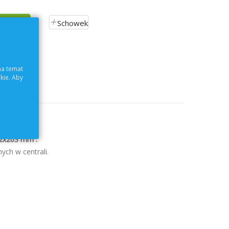
Schowek
ch
na temat
kie. Aby
02x203 mm .
ch w centrali.