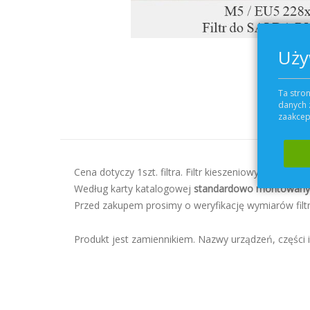
Uży
Przejdź
Ta stron
na
danych 
początek
zaakcept
galerii
Cena dotyczy 1szt. filtra. Filtr kieszeniowy klasy
M5/
Według karty katalogowej
standardowo montowany ze
Przed zakupem prosimy o weryfikację wymiarów filt
Produkt jest zamiennikiem. Nazwy urządzeń, części i 