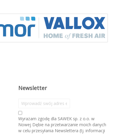
Newsletter
S
u
b
Wyrażam zgodę dla SAWEK sp. z o.o. w
s
Nowej Dębie na przetwarzanie moich danych
k
w celu przesyłania Newslettera (tj. informacji
r