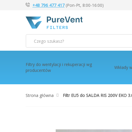
+48 796 477 417
(Pon-Pt, 8:00-16:00)
Szukaj
Filtry do wentylacji i rekuperacji wg
Wkłady w
producentów
Strona główna
Filtr EU5 do SALDA RIS 200V EKO 3
Przejdź
na
koniec