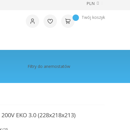
Waluta
PLN
Twój koszyk
Filtry do anemostatów
S 200V EKO 3.0 (228x218x213)
K/25