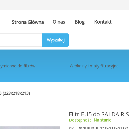
O nas
Blog
Kontakt
Strona Główna
ymienne do filtrów
Włókniny i maty filtracyjne
.0 (228x218x213)
Filtr EU5 do SALDA RI
Dostępność:
Na stanie
SKU
PVF EU5 B-228x218x213/2