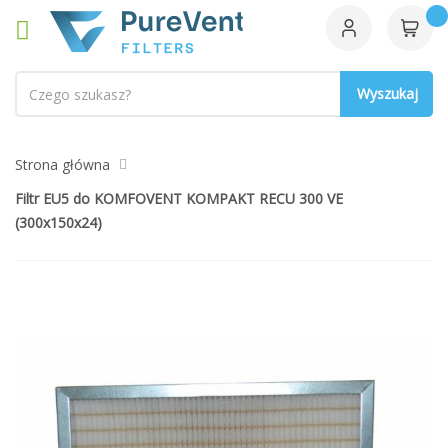
Szukaj
Strona główna
Filtr EU5 do KOMFOVENT KOMPAKT RECU 300 VE
(300x150x24)
Przejdź
na
koniec
galerii