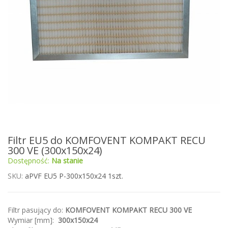
Przejdź
Filtr EU5 do KOMFOVENT KOMPAKT RECU
na
300 VE (300x150x24)
początek
Dostępność:
Na stanie
galerii
SKU
aPVF EU5 P-300x150x24 1szt.
Filtr pasujący do:
KOMFOVENT KOMPAKT RECU 300 VE
Wymiar [mm]:
300x150x24