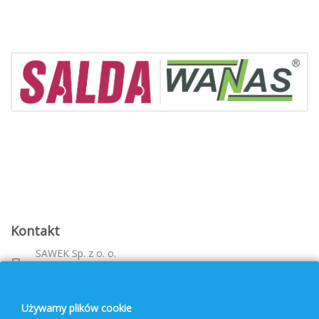
Kontakt
SAWEK Sp. z o. o.
Metalowca 26, 39-460 Nowa Dęba
Województwo: podkarpackie
bok@pvf.com.pl
Używamy plików cookie