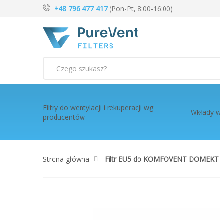
+48 796 477 417
(Pon-Pt, 8:00-16:00)
Szukaj
Filtry do wentylacji i rekuperacji wg
Wkłady w
producentów
Strona główna
Filtr EU5 do KOMFOVENT DOMEKT R
Przejdź
na
koniec