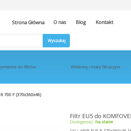
O nas
Blog
Kontakt
Strona Główna
ymienne do filtrów
Włókniny i maty filtracyjne
 700 F (370x360x46)
Filtr EU5 do KOMFOVE
Dostępność:
Na stanie
SKU
aPVF EU5 P-370x360x46 1s