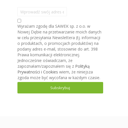
S
u
b
Wyrażam zgodę dla SAWEK sp. z o.o. w
s
Nowej Dębie na przetwarzanie moich danych
k
w celu przesyłania Newslettera (tj. informacji
r
o produktach, o promocjach produktów) na
y
podany adres e-mail, stosownie do art. 398
b
Prawa komunikacji elektronicznej.
u
Jednocześnie oświadczam, że
j
zapoznałam/zapoznałem się z
Polityką
n
Prywatności i Cookies
wiem, że niniejsza
a
zgoda może być wycofana w każdym czasie.
s
z
Subskrybuj
n
e
w
s
l
e
t