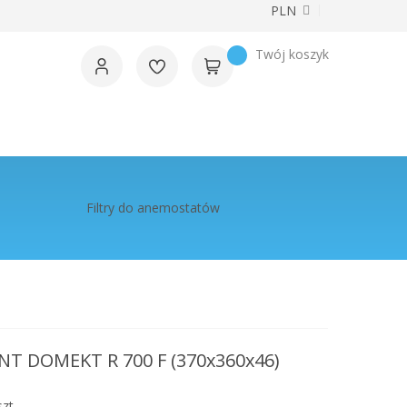
Waluta
PLN
Twój koszyk
Filtry do anemostatów
NT DOMEKT R 700 F (370x360x46)
zt.