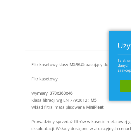
Uży
Ta stron
Filtr kasetowy klasy
M5/EU5
pasujący do centrali we
danych 
zaakcept
Filtr kasetowy
Wymiary:
370x360x46
Klasa filtracji wg EN 779:2012 :
M5
Wkład filtra: mata plisowana
MiniPleat
Prowadzimy sprzedaż filtrów w kasecie metalowej gd
eksploatacji. Wkłady dostępne w atrakcyjnych cenac