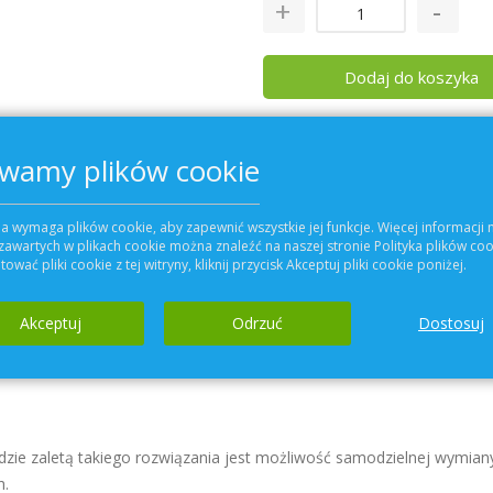
Dodaj do koszyka
wamy plików cookie
Szczegóły
a wymaga plików cookie, aby zapewnić wszystkie jej funkcje. Więcej informacji 
ntylacyjnej
KOMFOVENT DOMEKT R 700F.
zawartych w plikach cookie można znaleźć na naszej stronie Polityka plików coo
ować pliki cookie z tej witryny, kliknij przycisk Akceptuj pliki cookie poniżej.
Akceptuj
Odrzuć
Dostosuj
zie zaletą takiego rozwiązania jest możliwość samodzielnej wymiany
h.