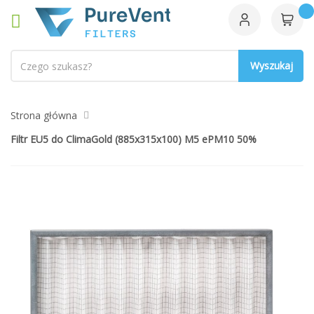
Szukaj
Strona główna
Filtr EU5 do ClimaGold (885x315x100) M5 ePM10 50%
Przejdź
na
koniec
galerii