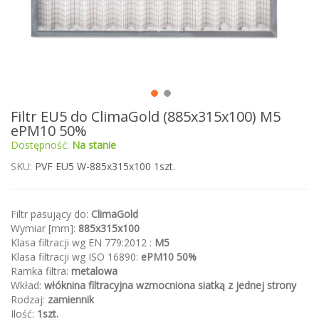
Przejdź
Filtr EU5 do ClimaGold (885x315x100) M5
na
ePM10 50%
początek
Dostępność:
Na stanie
galerii
SKU
PVF EU5 W-885x315x100 1szt.
Filtr pasujący do:
ClimaGold
Wymiar [mm]:
885x315x100
Klasa filtracji wg EN 779:2012 :
M5
Klasa filtracji wg ISO 16890:
ePM10 50%
Ramka filtra:
metalowa
Wkład:
włóknina filtracyjna wzmocniona siatką z jednej strony
Rodzaj:
zamiennik
Ilość:
1szt.