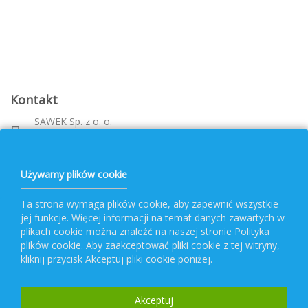
Kontakt
SAWEK Sp. z o. o.
Metalowca 26, 39-460 Nowa Dęba
Województwo: podkarpackie
bok@pvf.com.pl
Używamy plików cookie
+ 48 796 477 417
Ta strona wymaga plików cookie, aby zapewnić wszystkie
jej funkcje. Więcej informacji na temat danych zawartych w
Obsługa PVF
plikach cookie można znaleźć na naszej stronie Polityka
plików cookie. Aby zaakceptować pliki cookie z tej witryny,
kliknij przycisk Akceptuj pliki cookie poniżej.
Popularne kategorie
Akceptuj
Newsletter