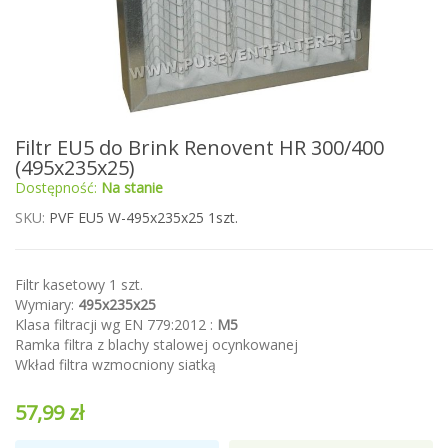
Przejdź
Filtr EU5 do Brink Renovent HR 300/400
na
(495x235x25)
początek
Dostępność:
Na stanie
galerii
SKU
PVF EU5 W-495x235x25 1szt.
Filtr kasetowy 1 szt.
Wymiary:
495x235x25
Klasa filtracji wg EN 779:2012 :
M5
Ramka filtra z blachy stalowej ocynkowanej
Wkład filtra wzmocniony siatką
57,99 zł