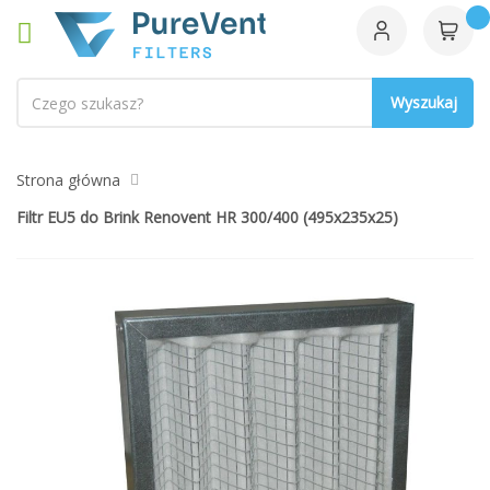
Szukaj
Strona główna
Filtr EU5 do Brink Renovent HR 300/400 (495x235x25)
Przejdź
na
koniec
galerii