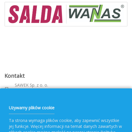
Kontakt
SAWEK Sp. z o. o.
Metalowca 26, 39-460 Nowa Dęba
Województwo: podkarpackie
bok@pvf.com.pl
Używamy plików cookie
+ 48 796 477 417
Ta strona wymaga plików cookie, aby zapewnić wszystkie
jej funkcje. Więcej informacji na temat danych zawartych w
Obsługa PVF