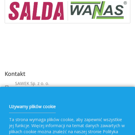
Kontakt
SAWEK Sp. z o. o.
Metalowca 26, 39-460 Nowa Dęba
Województwo: podkarpackie
bok@pvf.com.pl
Używamy plików cookie
+ 48 796 477 417
Ta strona wymaga plików cookie, aby zapewnić wszystkie
jej funkcje. Więcej informacji na temat danych zawartych w
Obsługa PVF
plikach cookie można znaleźć na naszej stronie Polityka