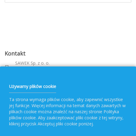
Kontakt
SAWEK Sp. z o. o.
Metalowca 26, 39-460 Nowa Dęba
Województwo: podkarpackie
bok@pvf.com.pl
Używamy plików cookie
+ 48 796 477 417
Ta strona wymaga plików cookie, aby zapewnić wszystkie
jej funkcje. Więcej informacji na temat danych zawartych w
Obsługa PVF
plikach cookie można znaleźć na naszej stronie Polityka
plików cookie. Aby zaakceptować pliki cookie z tej witryny,
kliknij przycisk Akceptuj pliki cookie poniżej.
Popularne kategorie