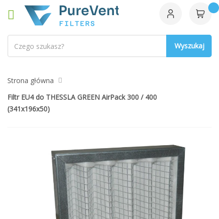
Szukaj
Strona główna
Filtr EU4 do THESSLA GREEN AirPack 300 / 400
(341x196x50)
Przejdź
na
koniec
galerii