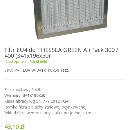
Przejdź
Filtr EU4 do THESSLA GREEN AirPack 300 /
na
400 (341x196x50)
początek
Dostępność:
Na stanie
galerii
SKU
PVF EU4 W-341x196x50 1szt.
Filtr kasetowy
1 szt.
Wymiary:
341x196x50
Klasa filtracji wg EN 779:2012 :
G4
Ramka filtra z blachy stalowej ocynkowanej
Wkład filtra wzmocniony siatką po jednej stronie.
43,10 zł