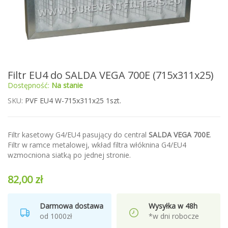
Przejdź
Filtr EU4 do SALDA VEGA 700E (715x311x25)
na
Dostępność:
Na stanie
początek
galerii
SKU
PVF EU4 W-715x311x25 1szt.
Filtr kasetowy G4/EU4 pasujący do central
SALDA VEGA 700E
.
Filtr w ramce metalowej, wkład filtra włóknina G4/EU4
wzmocniona siatką po jednej stronie.
82,00 zł
Darmowa dostawa
Wysyłka w 48h
od 1000zł
*w dni robocze