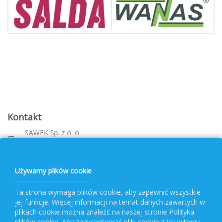
Kontakt
SAWEK Sp. z o. o.
Metalowca 26, 39-460 Nowa Dęba
Województwo: podkarpackie
bok@pvf.com.pl
Używamy plików cookie
+ 48 796 477 417
Ta strona wymaga plików cookie, aby zapewnić wszystkie
jej funkcje. Więcej informacji na temat danych zawartych w
Obsługa PVF
plikach cookie można znaleźć na naszej stronie Polityka
plików cookie. Aby zaakceptować pliki cookie z tej witryny,