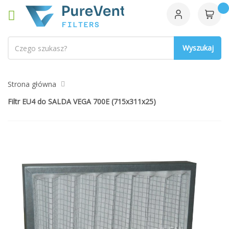
Szukaj
Strona główna
Filtr EU4 do SALDA VEGA 700E (715x311x25)
Przejdź
na
koniec
galerii