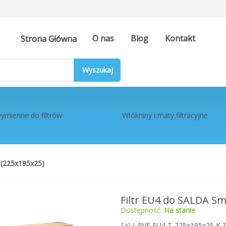
O nas
Blog
Kontakt
Strona Główna
ymienne do filtrów
Włókniny i maty filtracyjne
 (225x195x25)
Filtr EU4 do SALDA Sm
Dostępność:
Na stanie
SKU
PVF EU4 T-225x195x25 K 1