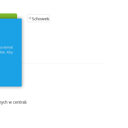
Schowek
ch
na temat
kie. Aby
ch w centrali.