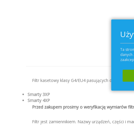
Uży
Ta stron
danych 
zaakcept
Filtr kasetowy klasy G4/EU4 pasujących do centrali 
Smarty 3XP
Smarty 4XP
Przed zakupem prosimy o weryfikację wymiarów filt
Filtr jest zamiennikiem. Nazwy urządzeń, części i mar