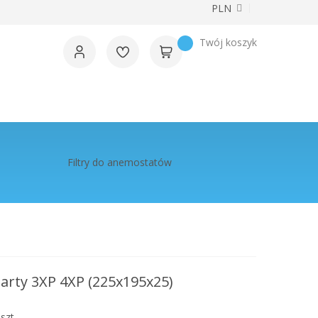
Waluta
PLN
Twój koszyk
Filtry do anemostatów
arty 3XP 4XP (225x195x25)
szt.