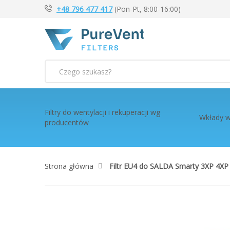
+48 796 477 417
(Pon-Pt, 8:00-16:00)
Szukaj
Filtry do wentylacji i rekuperacji wg
Wkłady w
producentów
Strona główna
Filtr EU4 do SALDA Smarty 3XP 4XP
Przejdź
na
koniec