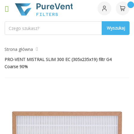
Szukaj
Strona główna
PRO-VENT MISTRAL SLIM 300 EC (305x235x19) filtr G4
Coarse 90%
Przejdź
na
koniec
galerii