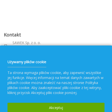
Kontakt
SAWEK Sp. z o. o.
Metalowca 26, 39-460 Nowa Dęba
Województwo: podkarpackie
bok@pvf.com.pl
Używamy plików cookie
+ 48 796 477 417
Ta strona wymaga plików cookie, aby zapewnić wszystkie
jej funkcje. Więcej informacji na temat danych zawartych w
Obsługa PVF
plikach cookie można znaleźć na naszej stronie Polityka
plików cookie. Aby zaakceptować pliki cookie z tej witryny,
kliknij przycisk Akceptuj pliki cookie poniżej.
Popularne kategorie
Akceptuj
Newsletter