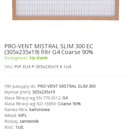
Przejdź
PRO-VENT MISTRAL SLIM 300 EC
na
(305x235x19) filtr G4 Coarse 90%
początek
Dostępność:
Na stanie
galerii
SKU
PVF EU4 P-305x235x19 K 1szt.
Filtr pasujący do:
PRO-VENT MISTRAL SLIM 300
Wymiar [mm]:
305x235x19
Klasa filtracji wg EN 779:2012:
G4
Klasa filtracji wg ISO 16890:
Coarse 90%
Ramka filtra:
kartonowa
Wkład:
MPL
Rodzaj:
zamiennik
Ilość:
1szt.