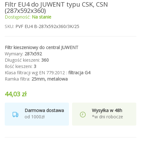
Przejdź
Filtr EU4 do JUWENT typu CSK, CSN
na
(287x592x360)
początek
Dostępność:
Na stanie
galerii
SKU
PVF EU4 B-287x592x360/3K/25
Filtr kieszeniowy do central JUWENT
Wymiary:
287x592
Długość kieszeni:
360
Ilość kieszeni:
3
Klasa filtracji wg EN 779:2012 :
filtracja G4
Ramka filtra:
25mm, metalowa
44,03 zł
Darmowa dostawa
Wysyłka w 48h
od 1000zł
*w dni robocze