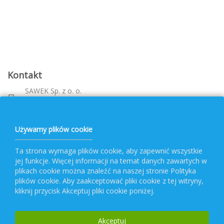
Kontakt
SAWEK Sp. z o. o.
Metalowca 26, 39-460 Nowa Dęba
Województwo: podkarpackie
bok@pvf.com.pl
Używamy plików cookie
+ 48 796 477 417
Ta strona wymaga plików cookie, aby zapewnić wszystkie
jej funkcje. Więcej informacji na temat danych zawartych w
Obsługa PVF
plikach cookie można znaleźć na naszej stronie Polityka
plików cookie. Aby zaakceptować pliki cookie z tej witryny,
kliknij przycisk Akceptuj pliki cookie poniżej.
Popularne kategorie
Akceptuj