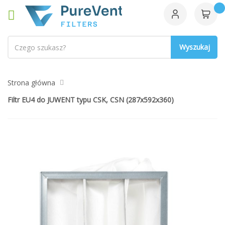
Szukaj
Strona główna
Filtr EU4 do JUWENT typu CSK, CSN (287x592x360)
Przejdź
na
koniec
galerii