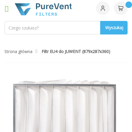
Szukaj
Strona główna
Filtr EU4 do JUWENT (879x287x360)
Przejdź
na
koniec
galerii