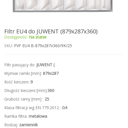
Przejdź
Filtr EU4 do JUWENT (879x287x360)
na
Dostępność:
Na stanie
początek
galerii
SKU
PVF EU4 B-879x287x360/9K/25
Filtr pasujący do
:JUWENT (
Wymiar ramki [mm]:
879x287
Ilość kieszeni
:9
Długość kieszeni [mm]:
360
Grubość ramy [mm] :
25
Klasa filtracji wg EN 779:2012 :
G4
Ramka filtra:
metalowa
Rodzaj:
zamiennik