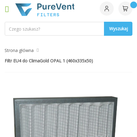
Szukaj
Strona główna
Filtr EU4 do ClimaGold OPAL 1 (460x335x50)
Przejdź
na
koniec
galerii