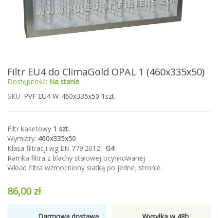
Przejdź
Filtr EU4 do ClimaGold OPAL 1 (460x335x50)
na
Dostępność:
Na stanie
początek
galerii
SKU
PVF EU4 W-460x335x50 1szt.
Filtr kasetowy
1 szt.
Wymiary:
460x335x50
Klasa filtracji wg EN 779:2012 :
G4
Ramka filtra z blachy stalowej ocynkowanej
Wkład filtra wzmocniony siatką po jednej stronie.
86,00 zł
Darmowa dostawa
Wysyłka w 48h