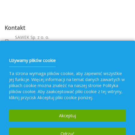
Kontakt
SAWEK Sp. z o. o.
Metalowca 26, 39-460 Nowa Dęba
Województwo: podkarpackie
bok@pvf.com.pl
Używamy plików cookie
+ 48 796 477 417
Ta strona wymaga plików cookie, aby zapewnić wszystkie
jej funkcje. Więcej informacji na temat danych zawartych w
Obsługa PVF
plikach cookie można znaleźć na naszej stronie Polityka
plików cookie. Aby zaakceptować pliki cookie z tej witryny,
kliknij przycisk Akceptuj pliki cookie poniżej.
Popularne kategorie
Akceptuj
Newsletter
Odrzuć