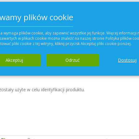
wamy plików cookie
Dodaj do koszyka
a wymaga plików cookie, aby zapewnić wszystkie jej funkcje. Więcej informacji 
zawartych w plikach cookie można znaleźć na naszej stronie Polityka plików coo
ować pliki cookie z tej witryny, kliknij przycisk Akceptuj pliki cookie poniżej.
Dodaj do Ulubiony
Akceptuj
Odrzuć
Dostosuj
Szczegóły
Więcej informacji
stały użyte w celu identyfikacji produktu.