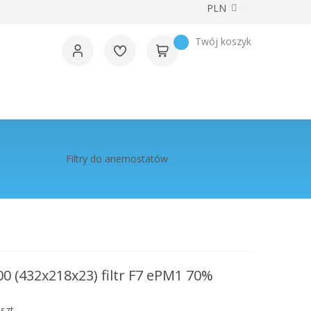
Waluta
PLN
Twój koszyk
Filtry do anemostatów
 (432x218x23) filtr F7 ePM1 70%
szt.