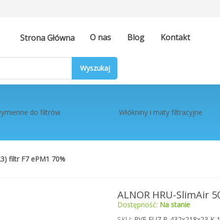
O nas
Blog
Kontakt
Strona Główna
ymienne do filtrów
Włókniny i maty filtracyjne
) filtr F7 ePM1 70%
ALNOR HRU-SlimAir 500
Dostępność:
Na stanie
SKU
PVF EU7 P-432x218x23 K 1