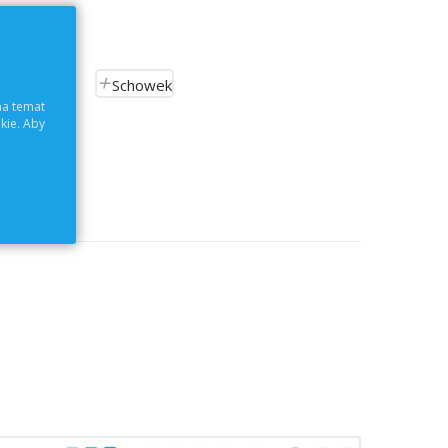
Schowek
na temat
kie. Aby
ch