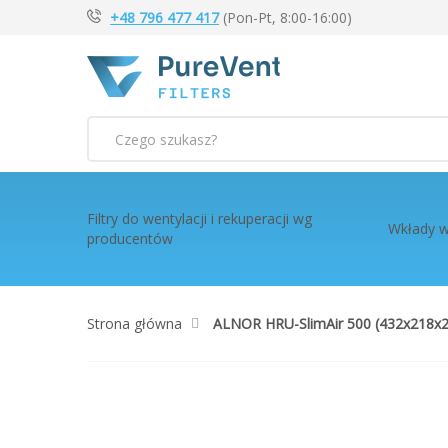
+48 796 477 417
(Pon-Pt, 8:00-16:00)
Szukaj
Filtry do wentylacji i rekuperacji wg
Wkłady w
producentów
Strona główna
ALNOR HRU-SlimAir 500 (432x218x23
Przejdź
na
koniec