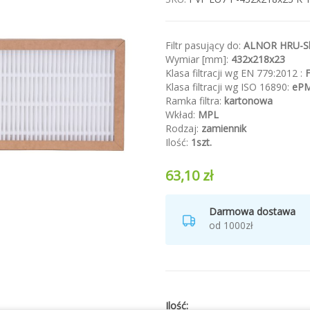
Filtr pasujący do:
ALNOR HRU-Sl
Wymiar [mm]:
432x218x23
Klasa filtracji wg EN 779:2012 :
Klasa filtracji wg ISO 16890:
eP
Ramka filtra:
kartonowa
Wkład:
MPL
Rodzaj:
zamiennik
Ilość:
1szt.
63,10 zł
Darmowa dostawa
od 1000zł
Ilość