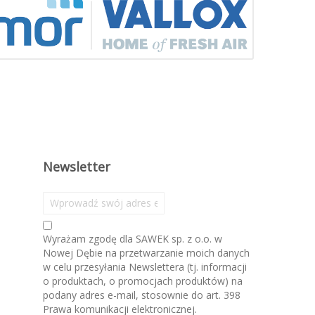
Newsletter
S
u
b
Wyrażam zgodę dla SAWEK sp. z o.o. w
s
Nowej Dębie na przetwarzanie moich danych
k
w celu przesyłania Newslettera (tj. informacji
r
o produktach, o promocjach produktów) na
y
podany adres e-mail, stosownie do art. 398
b
Prawa komunikacji elektronicznej.
u