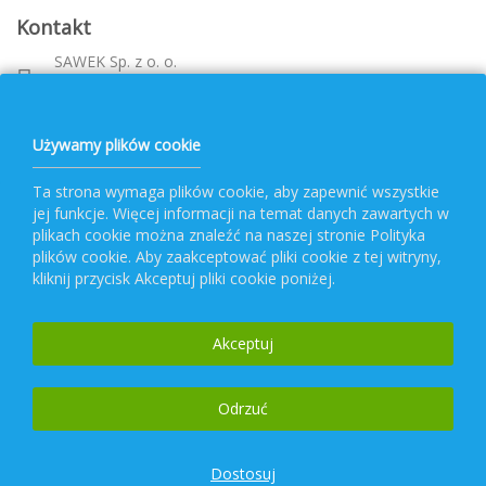
Kontakt
SAWEK Sp. z o. o.
Metalowca 26, 39-460 Nowa Dęba
Województwo: podkarpackie
bok@pvf.com.pl
Używamy plików cookie
+ 48 796 477 417
Ta strona wymaga plików cookie, aby zapewnić wszystkie
jej funkcje. Więcej informacji na temat danych zawartych w
Obsługa PVF
plikach cookie można znaleźć na naszej stronie Polityka
plików cookie. Aby zaakceptować pliki cookie z tej witryny,
kliknij przycisk Akceptuj pliki cookie poniżej.
Popularne kategorie
Akceptuj
Newsletter
Odrzuć
Dostosuj