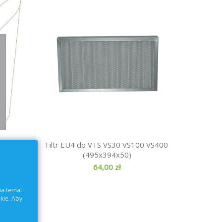
S 75
Filtr EU4 do VTS VS30 VS100 VS400
(495x394x50)
64,00 zł
na temat
kie. Aby