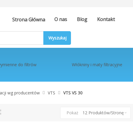
O nas
Blog
Kontakt
Strona Główna
ymienne do filtrów
Włókniny i maty filtracyjne
eracji wg producentów
VTS
VTS VS 30
tka
ista
Pokaż