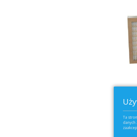
(
Uży
Ta stron
danych 
zaakcept