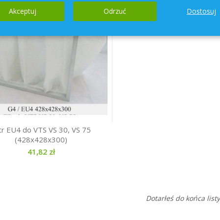
Akceptuj
Odrzuć
Dostosuj
ltr EU4 do VTS VS 30, VS 75
(428x428x300)
41,82 zł
Dotarłeś do końca listy