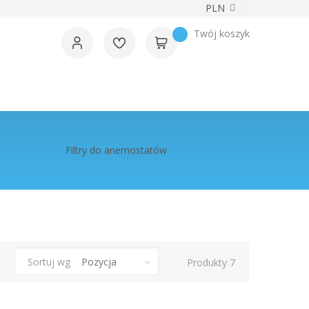
Waluta
PLN
Twój koszyk
Filtry do anemostatów
Sortuj wg
Produkty
7