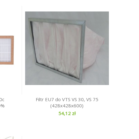
0c
Filtr EU7 do VTS VS 30, VS 75
0%
(428x428x600)
54,12 zł