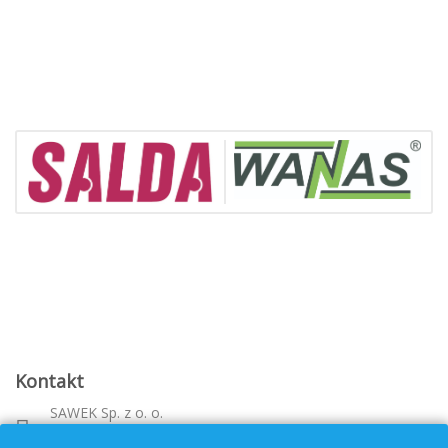
Kontakt
SAWEK Sp. z o. o.
Metalowca 26, 39-460 Nowa Dęba
Województwo: podkarpackie