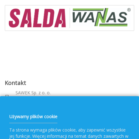
Kontakt
SAWEK Sp. z o. o.
Metalowca 26, 39-460 Nowa Dęba
Województwo: podkarpackie
bok@pvf.com.pl
Używamy plików cookie
+ 48 796 477 417
Ta strona wymaga plików cookie, aby zapewnić wszystkie
jej funkcje. Więcej informacji na temat danych zawartych w