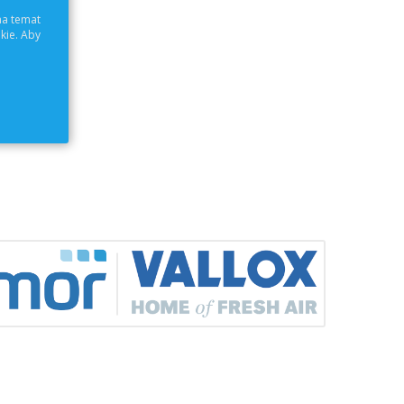
.
na temat
kie. Aby