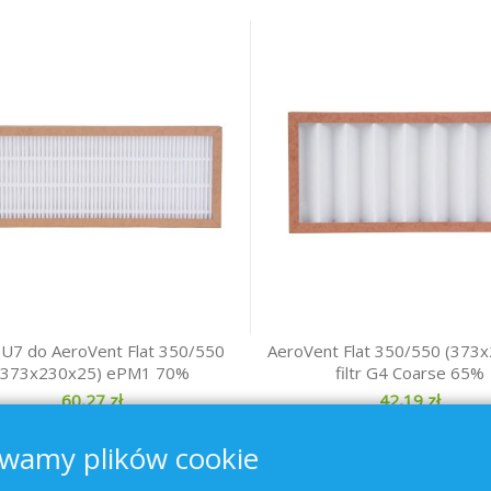
 EU7 do AeroVent Flat 350/550
AeroVent Flat 350/550 (373
(373x230x25) ePM1 70%
filtr G4 Coarse 65%
60,27 zł
42,19 zł
wamy plików cookie