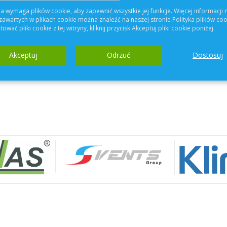
Dotarłeś do końca listy
a wymaga plików cookie, aby zapewnić wszystkie jej funkcje. Więcej informacji 
zawartych w plikach cookie można znaleźć na naszej stronie Polityka plików coo
ować pliki cookie z tej witryny, kliknij przycisk Akceptuj pliki cookie poniżej.
Akceptuj
Odrzuć
Dostosuj