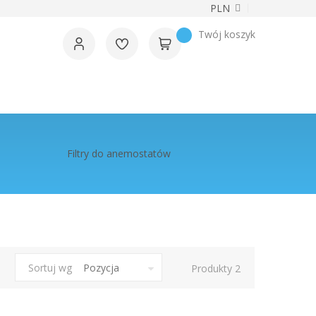
Waluta
PLN
Twój koszyk
Filtry do anemostatów
Sortuj wg
Produkty
2