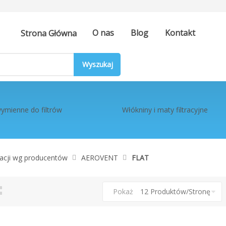
O nas
Blog
Kontakt
Strona Główna
ymienne do filtrów
Włókniny i maty filtracyjne
eracji wg producentów
AEROVENT
FLAT
tka
ista
Pokaż