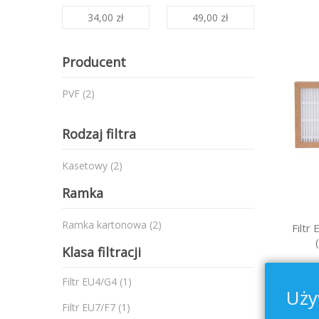
34,00 zł
49,00 zł
Producent
produkty
PVF
2
Rodzaj filtra
produkty
Kasetowy
2
Ramka
produkty
Ramka kartonowa
2
Filtr
Klasa filtracji
produkt
Filtr EU4/G4
1
Uży
produkt
Filtr EU7/F7
1