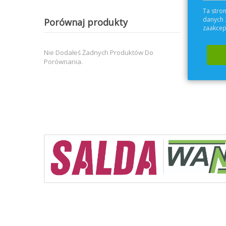
Ta stron
danych 
Porównaj produkty
zaakcept
Nie Dodałeś Żadnych Produktów Do
Porównania.