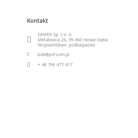
Kontakt
SAWEK Sp. z o. o.
Metalowca 26, 39-460 Nowa Dęba
Województwo: podkarpackie
bok@pvf.com.pl
+ 48 796 477 417