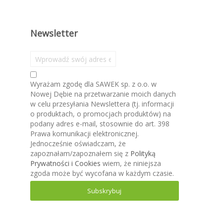
Newsletter
S
u
b
Wyrażam zgodę dla SAWEK sp. z o.o. w
s
Nowej Dębie na przetwarzanie moich danych
k
w celu przesyłania Newslettera (tj. informacji
r
o produktach, o promocjach produktów) na
y
podany adres e-mail, stosownie do art. 398
b
Prawa komunikacji elektronicznej.
u
Jednocześnie oświadczam, że
j
zapoznałam/zapoznałem się z
Polityką
n
Prywatności i Cookies
wiem, że niniejsza
a
zgoda może być wycofana w każdym czasie.
s
z
Subskrybuj
n
e
w