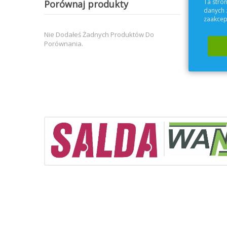
Ta stron
Porównaj produkty
danych 
zaakcept
Nie Dodałeś Żadnych Produktów Do
Porównania.