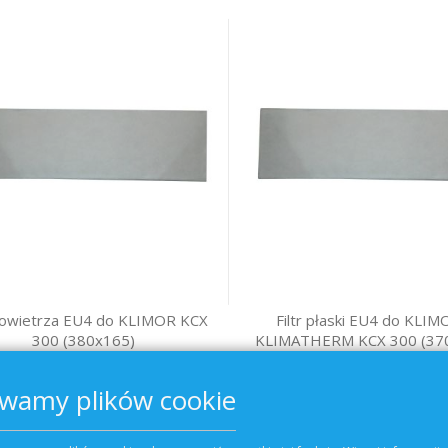
 powietrza EU4 do KLIMOR KCX
Filtr płaski EU4 do KLIM
300 (380x165)
KLIMATHERM KCX 300 (37
14,59 zł
15,60 zł
wamy plików cookie