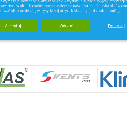
a wymaga plików cookie, aby zapewnić wszystkie jej funkcje. Więcej informacji 
Dotarłeś do końca listy
zawartych w plikach cookie można znaleźć na naszej stronie Polityka plików coo
ować pliki cookie z tej witryny, kliknij przycisk Akceptuj pliki cookie poniżej.
Akceptuj
Odrzuć
Dostosuj