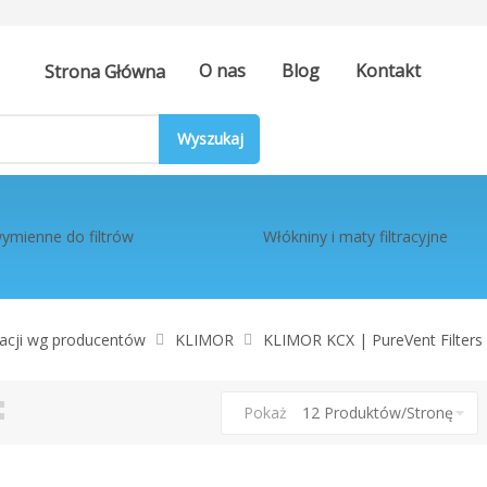
O nas
Blog
Kontakt
Strona Główna
ymienne do filtrów
Włókniny i maty filtracyjne
eracji wg producentów
KLIMOR
KLIMOR KCX | PureVent Filters
tka
ista
Pokaż