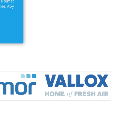
na temat
.
kie. Aby