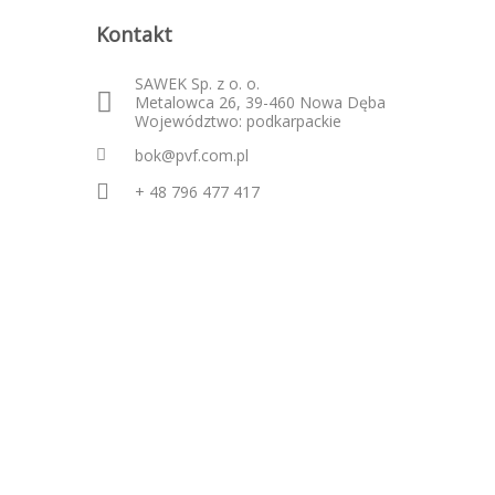
Kontakt
SAWEK Sp. z o. o.
Metalowca 26, 39-460 Nowa Dęba
Województwo: podkarpackie
bok@pvf.com.pl
+ 48 796 477 417