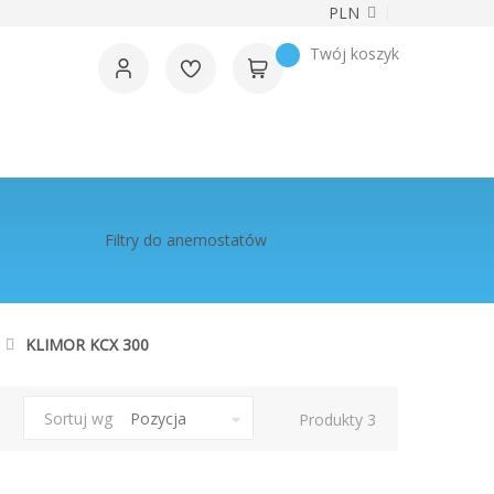
Waluta
PLN
Twój koszyk
Filtry do anemostatów
KLIMOR KCX 300
Sortuj wg
Produkty
3