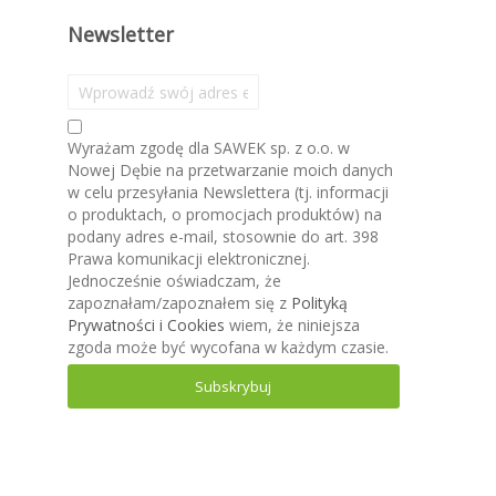
Newsletter
S
u
b
Wyrażam zgodę dla SAWEK sp. z o.o. w
s
Nowej Dębie na przetwarzanie moich danych
k
w celu przesyłania Newslettera (tj. informacji
r
o produktach, o promocjach produktów) na
y
podany adres e-mail, stosownie do art. 398
b
Prawa komunikacji elektronicznej.
u
Jednocześnie oświadczam, że
j
zapoznałam/zapoznałem się z
Polityką
n
Prywatności i Cookies
wiem, że niniejsza
a
zgoda może być wycofana w każdym czasie.
s
z
Subskrybuj
n
e
w
s
l